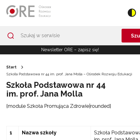
Przejdź do Nawigacji
Przejdź do stopki
Przejdź do treści artykułu
Szu
Newsletter ORE – zapisz się!
Start
Szkoła Podstawowa nr 44 im. prof. Jana Molla – Ośrodek Rozwoju Edukacji
Szkoła Podstawowa nr 44
im. prof. Jana Molla
{module Szkoła Promująca Zdrowie|rounded}
1
Nazwa szkoły
Szkoła Podstawowa
im. prof. Jana Molla