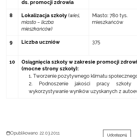
ds. promocji zdrowia
8
Lokalizacja szkoły
(
wieś,
Miasto: 780 tys.
miasto – liczba
mieszkańców
mieszkańców)
9
Liczba uczniów
375
10
Osiągnięcia szkoły w zakresie promocji zdrow
(mocne strony szkoły):
Tworzenie pozytywnego klimatu społecznego
Podnoszenie jakości pracy szkoły 
wykorzystywanie wyników uzyskanych z autoew
Opublikowano: 22.03.2011
Udostępnij