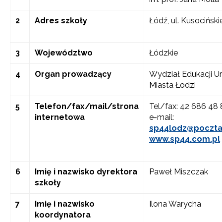
2
Adres szkoły
Łódź, ul. Kusocińsk
3
Województwo
Łódzkie
4
Organ prowadzący
Wydział Edukacji U
Miasta Łodzi
5
Telefon/fax/mail/strona
Tel/fax: 42 686 48
internetowa
e-mail:
sp44lodz@poczta.
www.sp44.com.pl
6
Imię i nazwisko dyrektora
Paweł Miszczak
szkoły
7
Imię i nazwisko
Ilona Warycha
koordynatora