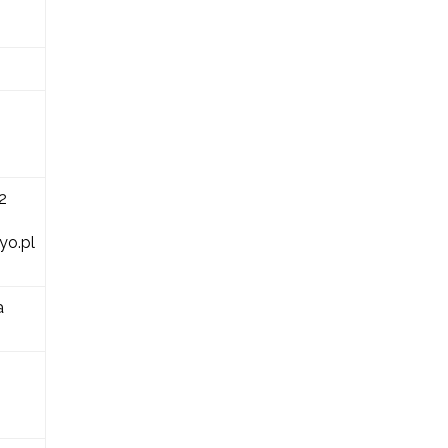
2
yo.pl
a