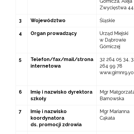
Górnicza, Aleja
Zwycięstwa 44
3
Województwo
Śląskie
4
Organ prowadzący
Urząd Miejski
w Dąbrowie
Górniczej
5
Telefon/fax/mail/strona
32 264 05 34, 3
internetowa
264 99 78
www.gimnr9.yo
6
Imię i nazwisko dyrektora
Mgr Małgorzat
szkoły
Barnowska
7
Imię i nazwisko
Mgr Marianna
koordynatora
Cąkała
ds. promocji zdrowia