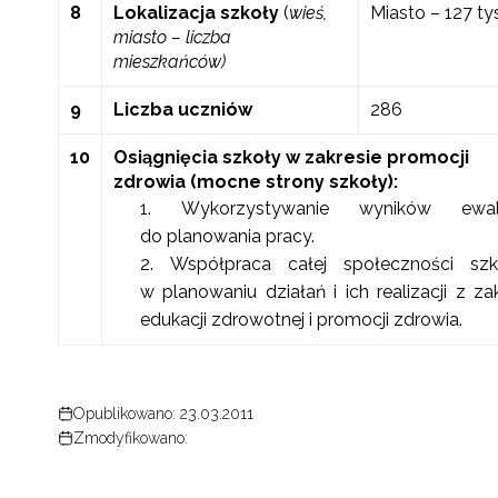
8
Lokalizacja szkoły
(
wieś,
Miasto – 127 tys
miasto – liczba
mieszkańców)
9
Liczba uczniów
286
10
Osiągnięcia szkoły w zakresie promocji
zdrowia (mocne strony szkoły):
Wykorzystywanie wyników ewalu
do planowania pracy.
Współpraca całej społeczności szk
w planowaniu działań i ich realizacji z za
edukacji zdrowotnej i promocji zdrowia.
Opublikowano: 23.03.2011
Zmodyfikowano: