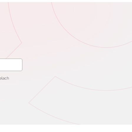
elach