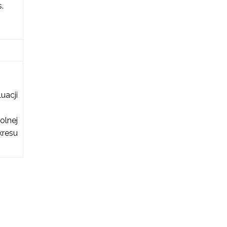
.
acji
olnej
kresu