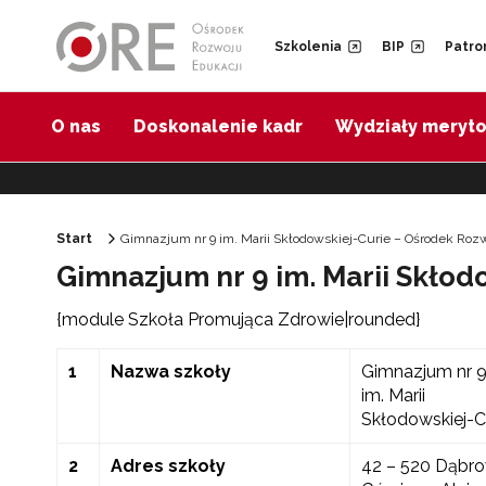
Przejdź do Nawigacji
Przejdź do stopki
Przejdź do treści artykułu
Szkolenia
BIP
Patro
O nas
Doskonalenie kadr
Wydziały meryt
Start
Gimnazjum nr 9 im. Marii Skłodowskiej-Curie – Ośrodek Roz
Gimnazjum nr 9 im. Marii Skłod
{module Szkoła Promująca Zdrowie|rounded}
1
Nazwa szkoły
Gimnazjum nr 
im. Marii
Skłodowskiej-C
2
Adres szkoły
42 – 520 Dąbr