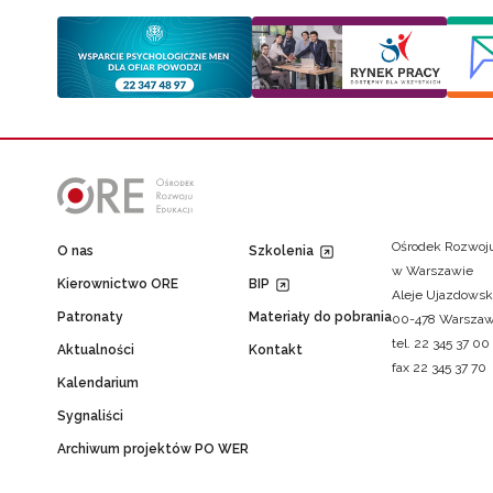
Ośrodek Rozwoju
O nas
Szkolenia
w Warszawie
Kierownictwo ORE
BIP
Aleje Ujazdowsk
Patronaty
Materiały do pobrania
00-478 Warsza
tel. 22 345 37 00
Aktualności
Kontakt
fax 22 345 37 70
Kalendarium
Sygnaliści
Archiwum projektów PO WER