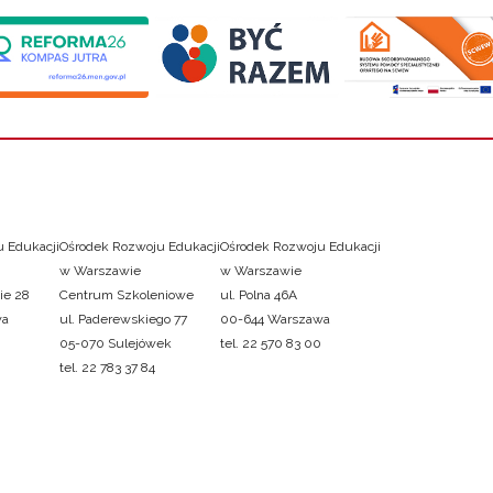
 Edukacji
Ośrodek Rozwoju Edukacji
Ośrodek Rozwoju Edukacji
w Warszawie
w Warszawie
ie 28
Centrum Szkoleniowe
ul. Polna 46A
wa
ul. Paderewskiego 77
00-644 Warszawa
05-070 Sulejówek
tel. 22 570 83 00
tel. 22 783 37 84