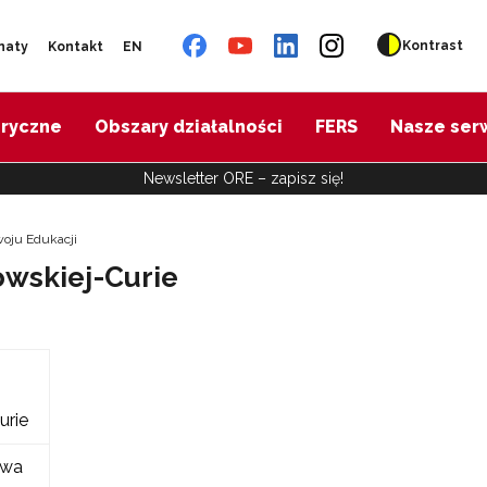
Kontrast
naty
Kontakt
EN
oryczne
Obszary działalności
FERS
Nasze ser
Newsletter ORE – zapisz się!
woju Edukacji
owskiej-Curie
9
urie
owa