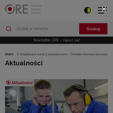
Przejdź do Nawigacji
Przejdź do stopki
Przejdź do treści artykułu
Szukaj
Newsletter ORE – zapisz się!
Start
Współpraca szkół z pracodawcami – Ośrodek Rozwoju Edukacji
Aktualności
Aktualności