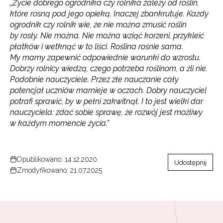
Newsletter ORE
„Życie dobrego ogrodnika czy rolnika zależy od roślin,
które rosną pod jego opieką. Inaczej zbankrutuje. Każdy
Zapisz się i bądź na bieżąco z najnowszymi
ogrodnik czy rolnik wie, że nie można zmusić roślin
informacjami
by rosły. Nie można. Nie można wziąć korzeni, przykleić
o szkoleniach i programach.
płatków i wetknąć w to liści. Roślina rośnie sama.
Adres e-mail:
My mamy zapewnić odpowiednie warunki do wzrostu.
Dobrzy rolnicy wiedzą, czego potrzeba roślinom, a źli nie.
Podobnie nauczyciele. Przez złe nauczanie cały
potencjał uczniów marnieje w oczach. Dobry nauczyciel
Wyrażam zgodę na przetwarzanie moich danych
potrafi sprawić, by w pełni zakwitnął. I to jest wielki dar
osobowych przez ORE w celach marketingowych.
nauczyciela: zdać sobie sprawę, że rozwój jest możliwy
w każdym momencie życia.”
Zapisuję się
Opublikowano: 14.12.2020
Udostępnij
Zmodyfikowano: 21.07.2025