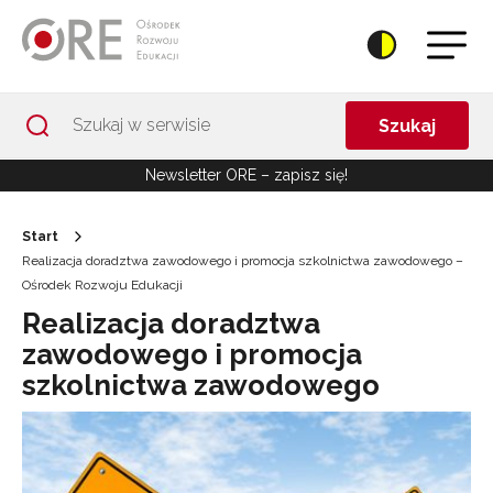
Przejdź do Nawigacji
Przejdź do stopki
Przejdź do treści artykułu
Szukaj
Newsletter ORE – zapisz się!
Start
Realizacja doradztwa zawodowego i promocja szkolnictwa zawodowego –
Ośrodek Rozwoju Edukacji
Realizacja doradztwa
zawodowego i promocja
szkolnictwa zawodowego