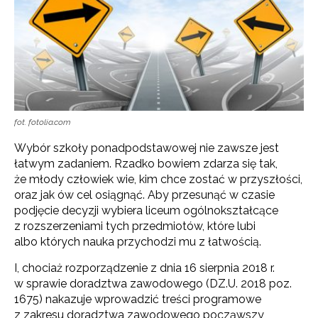
fot. fotolia.com
Wybór szkoły ponadpodstawowej nie zawsze jest
łatwym zadaniem. Rzadko bowiem zdarza się tak,
że młody człowiek wie, kim chce zostać w przyszłości,
oraz jak ów cel osiągnąć. Aby przesunąć w czasie
podjęcie decyzji wybiera liceum ogólnokształcące
z rozszerzeniami tych przedmiotów, które lubi
albo których nauka przychodzi mu z łatwością.
I, chociaż rozporządzenie z dnia 16 sierpnia 2018 r.
w sprawie doradztwa zawodowego (DZ.U. 2018 poz.
1675) nakazuje wprowadzić treści programowe
z zakresu doradztwa zawodowego począwszy