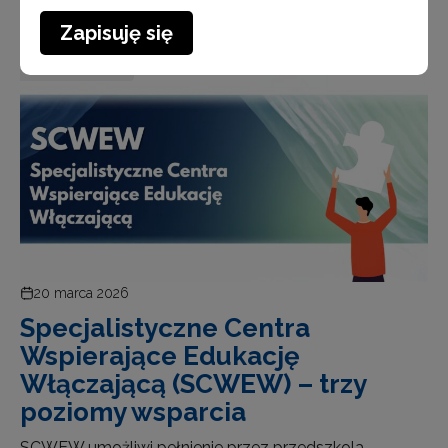
Zapisuję się
Aktualności
20 marca 2026
Specjalistyczne Centra
Wspierające Edukację
Włączającą (SCWEW) – trzy
poziomy wsparcia
SCWEW umożliwi pełnienie przez przedszkola