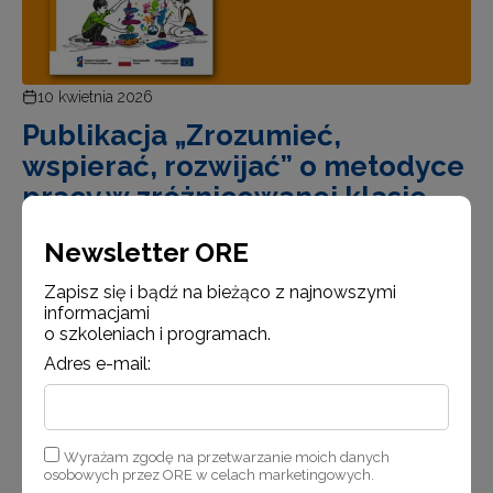
10 kwietnia 2026
Publikacja „Zrozumieć,
wspierać, rozwijać” o metodyce
pracy w zróżnicowanej klasie
Współczesna szkoła to przestrzeń różnorodności –
Newsletter ORE
uczniów o odmiennych potrzebach, możliwościach
i doświadczeniach. Odpowiedzią na te wyzwania jest
Zapisz się i bądź na bieżąco z najnowszymi
informacjami
publikacja „Zrozumieć, wspierać, rozwijać. Metodyka
o szkoleniach i programach.
pracy dydaktyczno-wychowawczej w zróżnicowanej
Adres e-mail:
klasie na etapie edukacji wczesnoszkolnej”. Oprac…
Czytaj więcej
Wyrażam zgodę na przetwarzanie moich danych
osobowych przez ORE w celach marketingowych.