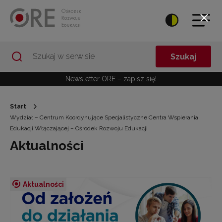
Przejdź do Nawigacji
Przejdź do stopki
Przejdź do treści artykułu
Szukaj
Newsletter ORE – zapisz się!
Start
Wydział – Centrum Koordynujące Specjalistyczne Centra Wspierania
Edukacji Włączającej – Ośrodek Rozwoju Edukacji
Aktualności
Aktualności