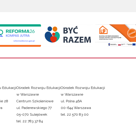
 Edukacji
Ośrodek Rozwoju Edukacji
Ośrodek Rozwoju Edukacji
w Warszawie
w Warszawie
ie 28
Centrum Szkoleniowe
ul. Polna 46A
wa
ul. Paderewskiego 77
00-644 Warszawa
05-070 Sulejówek
tel. 22 570 83 00
tel. 22 783 37 84