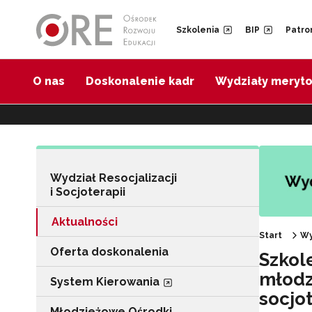
Przejdź do Nawigacji
Przejdź do stopki
Przejdź do treści artykułu
Szkolenia
BIP
Patro
O nas
Doskonalenie kadr
Wydziały meryt
Wydział Resocjalizacji
i Socjoterapii
Aktualności
Start
Wy
Oferta doskonalenia
Szkol
młodz
System Kierowania
socjot
Młodzieżowe Ośrodki