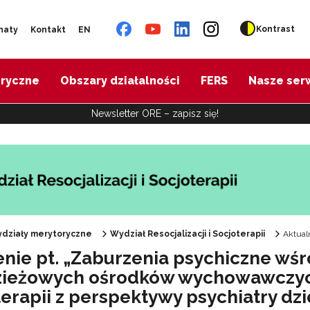
Kontrast
naty
Kontakt
EN
oryczne
Obszary działalności
FERS
Nasze ser
Newsletter ORE – zapisz się!
działy merytoryczne
Wydział Resocjalizacji i Socjoterapii
Aktual
enie pt. „Zaburzenia psychiczne w
ieżowych ośrodków wychowawczy
erapii z perspektywy psychiatry dzi