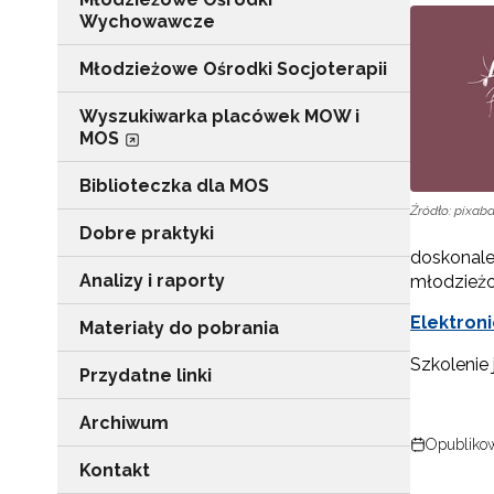
Wychowawcze
Młodzieżowe Ośrodki Socjoterapii
Wyszukiwarka placówek MOW i
MOS
Biblioteczka dla MOS
Źródło: pixab
Dobre praktyki
doskonale
Analizy i raporty
młodzieżo
Elektroni
Materiały do pobrania
Szkolenie
Przydatne linki
Archiwum
Opublikow
Kontakt