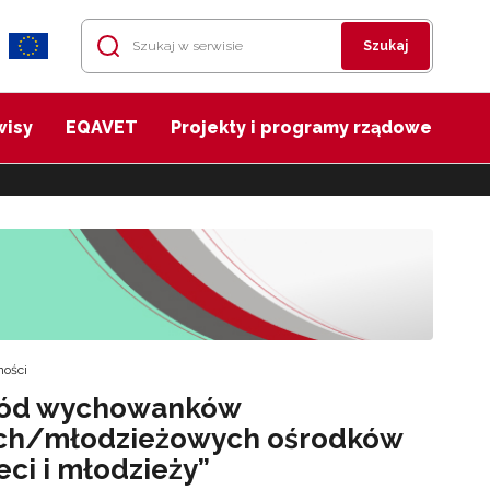
Szukaj
wisy
EQAVET
Projekty i programy rządowe
ności
śród wychowanków
ch/młodzieżowych ośrodków
eci i młodzieży”