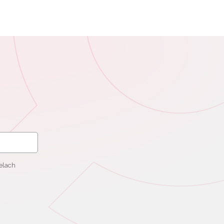
elach