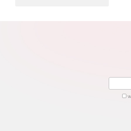
N
Zap
o s
Adr
W
cel
W