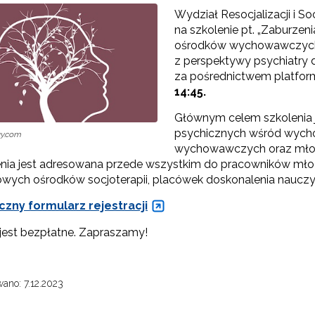
Wydział Resocjalizacji i S
na szkolenie pt. „Zaburz
ośrodków wychowawczych/
z perspektywy psychiatry dz
za pośrednictwem platfo
14:45.
Głównym celem szkolenia 
psychicznych wśród wyc
ay.com
wychowawczych oraz młod
nia jest adresowana przede wszystkim do pracowników m
wych ośrodków socjoterapii, placówek doskonalenia nauczyc
czny formularz rejestracji
 jest bezpłatne. Zapraszamy!
ano: 7.12.2023