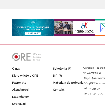
Ośrodek Rozwoju
O nas
Szkolenia
w Warszawie
Kierownictwo ORE
BIP
Aleje Ujazdowsk
Patronaty
Materiały do pobrania
00-478 Warsza
tel. 22 345 37 00
Aktualności
Kontakt
fax 22 345 37 70
Kalendarium
Sygnaliści