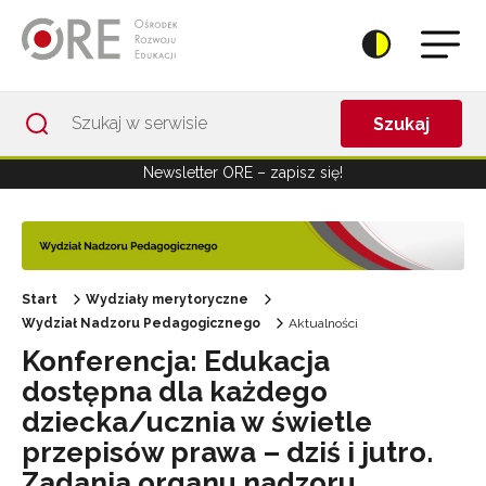
Przejdź do Nawigacji
Przejdź do stopki
Przejdź do treści artykułu
Szukaj
Newsletter ORE – zapisz się!
Start
Wydziały merytoryczne
Wydział Nadzoru Pedagogicznego
Aktualności
Konferencja: Edukacja
dostępna dla każdego
dziecka/ucznia w świetle
przepisów prawa – dziś i jutro.
Zadania organu nadzoru