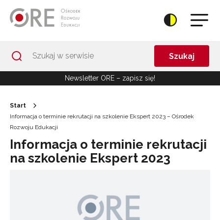
Przejdź do Nawigacji
Przejdź do stopki
Przejdź do treści artykułu
Szukaj
Newsletter ORE – zapisz się!
Start
Informacja o terminie rekrutacji na szkolenie Ekspert 2023 – Ośrodek
Rozwoju Edukacji
Informacja o terminie rekrutacji
na szkolenie Ekspert 2023