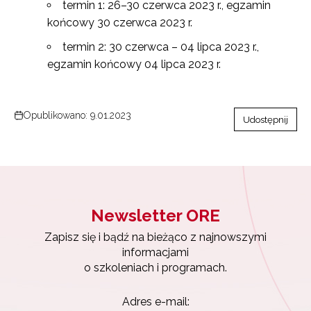
termin 1: 26–30 czerwca 2023 r., egzamin
końcowy 30 czerwca 2023 r.
termin 2: 30 czerwca – 04 lipca 2023 r.,
egzamin końcowy 04 lipca 2023 r.
Newsletter ORE
Opublikowano: 9.01.2023
Udostępnij
Zapisz się i bądź na bieżąco z najnowszymi
informacjami
o szkoleniach i programach.
Adres e-mail:
Newsletter ORE
Wyrażam zgodę na przetwarzanie moich danych
Zapisz się i bądź na bieżąco z najnowszymi
osobowych przez ORE w celach marketingowych.
informacjami
o szkoleniach i programach.
Zapisuję się
Adres e-mail: