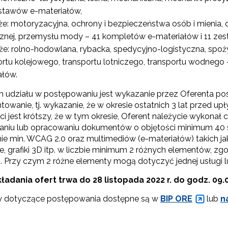
estawów e-materiałów,
że: motoryzacyjna, ochrony i bezpieczeństwa osób i mienia, 
Wspieranie tworzenia szkół ćwiczeń"
znej, przemysłu mody – 41 kompletów e-materiałów i 11 ze
że: rolno-hodowlana, rybacka, spedycyjno-logistyczna, spo
ortu kolejowego, transportu lotniczego, transportu wodnego
"Tworzenie programów nauczania"
ałów.
 udziału w postępowaniu jest wykazanie przez Oferenta pos
Weryfikacja i odbiór zestawów narzędzi edukacyjnych"
wanie, tj. wykazanie, że w okresie ostatnich 3 lat przed upł
ci jest krótszy, że w tym okresie, Oferent należycie wykonał 
niu lub opracowaniu dokumentów o objętości minimum 40 s
ryfikacja i odbiór produktów projektów konkursowych z Działania 2.14"
e min. WCAG 2.0 oraz multimediów (e-materiałów) takich jak f
e, grafiki 3D itp. w liczbie minimum 2 różnych elementów, z
 Przy czym 2 różne elementy mogą dotyczyć jednej usługi l
ewsletter ORE
ładania ofert trwa do 28 listopada 2022 r. do godz. 09.
y dotyczące postępowania dostępne są w
BIP ORE
lub
n
isz się i bądź na bieżąco z najnowszymi informacjami
zkoleniach i programach.
es e-mail: