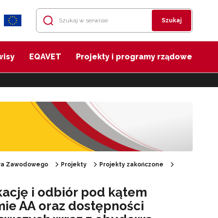
Szukaj
wisy
EQAVET
Projekty i programy rządowe
twa Zawodowego
Projekty
Projekty zakończone
kację i odbiór pod kątem
mie AA oraz dostępności