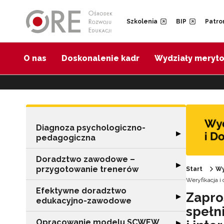
Przejdź do Nawigacji
Przejdź do stopki
Przejdź do treści artykułu
Szkolenia
BIP
Patro
O nas
Doskonalenie kadr
Wydziały meryt
Diagnoza psychologiczno-
Rozwiń sekcję 
▶
pedagogiczna
Doradztwo zawodowe –
Rozwiń sekcję 
▶
przygotowanie trenerów
Start
Wy
Weryfikacja i
Efektywne doradztwo
Zapro
Rozwiń sekcję 
▶
edukacyjno-zawodowe
spełn
Opracowanie modelu SCWEW
Rozwiń sekcję
▶