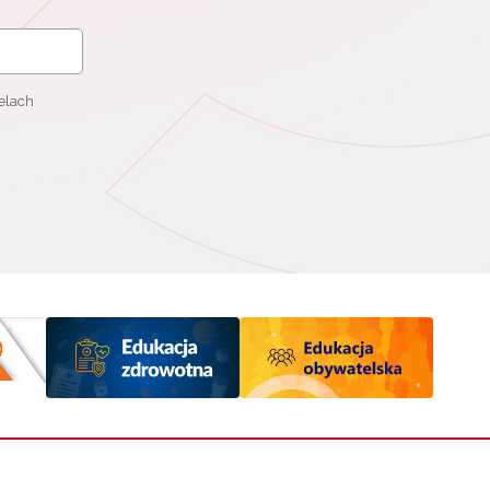
elach