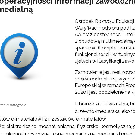
eroperacyjności informacji zawodo
medialną
Partnerstwo na rzecz kształcenia zawodowego"
Ośrodek Rozwoju Edukacji
Weryfikacji i odbioru pod 
"Przywództwo"
AA oraz dostępności i int
z obudową multimedialną o
"Pilotażowe wdrożenie modelu SCWEW"
spacerów (komplet e-mate
funkcjonalności i wirtual
ujętych w klasyfikacji za
zkolenia i doradztwo dla kadr edukacji włączającej"
Zamówienie jest realizowan
projektów konkursowych z 
Europejskiej w ramach Pr
Szkolenia i doradztwo dla kadr poradnictwa psychologiczno-pedagogiczne
2020 i jest podzielone na 4
branże: audiowizualna, 
udio/Photogenic
drzewno-meblarska, ekonom
worzenie e-materiałów dydaktycznych do kształcenia ogólnego – Etap I, II i 
tów e-materiałów i 24 zestawów e-materiałów,
że: elektroniczno-mechatroniczna, fryzjersko-kosmetyczna, g
nomiczno-turystyczna, leśna, mechaniczna, mechaniki precy
"Tworzenie e-zasobów do kształcenia zawodowego"