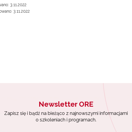
ano: 3.11.2022
wano: 3.11.2022
Wsparcie nauczycieli w prowadzeniu kształcenia na odległość"
yrażam zgodę na przetwarzanie moich danych osobowych przez ORE w
ach marketingowych.
"Wspomaganie szkół w rozwoju"
Zapisuję się
Zarządzanie oświatą w samorządach – Etap II"
Newsletter ORE
Zapisz się i bądź na bieżąco z najnowszymi informacjami
o szkoleniach i programach.