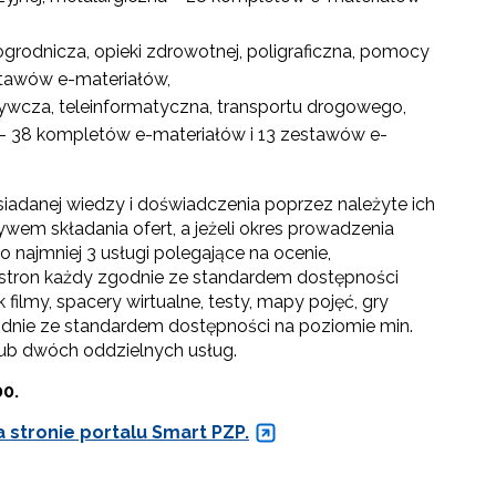
ogrodnicza, opieki zdrowotnej, poligraficzna, pomocy
stawów e-materiałów,
żywcza, teleinformatyczna, transportu drogowego,
 – 38 kompletów e-materiałów i 13 zestawów e-
iadanej wiedzy i doświadczenia poprzez należyte ich
ywem składania ofert, a jeżeli okres prowadzenia
co najmniej 3 usługi polegające na ocenie,
tron każdy zgodnie ze standardem dostępności
ilmy, spacery wirtualne, testy, mapy pojęć, gry
godnie ze standardem dostępności na poziomie min.
ub dwóch oddzielnych usług.
00.
a stronie portalu Smart PZP.