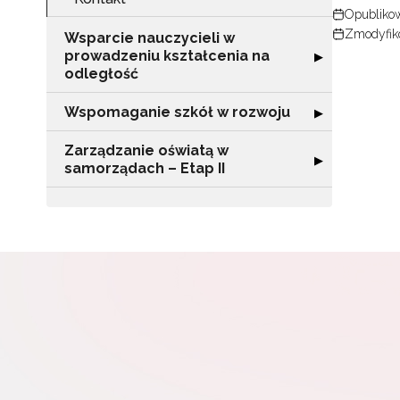
Opublikow
Zmodyfiko
Wsparcie nauczycieli w
prowadzeniu kształcenia na
Rozwiń sekcję "
▶
W
odległość
cel
Wspomaganie szkół w rozwoju
Rozwiń sekcję 
▶
Zarządzanie oświatą w
Rozwiń sekcję "
▶
samorządach – Etap II