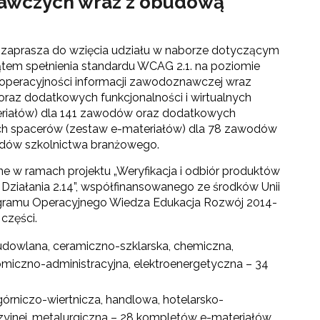
znawczych wraz z obudową
 zaprasza do wzięcia udziału w naborze dotyczącym
kątem spełnienia standardu WCAG 2.1. na poziomie
eroperacyjności informacji zawodoznawczej wraz
raz dodatkowych funkcjonalności i wirtualnych
riałów) dla 141 zawodów oraz dodatkowych
nych spacerów (zestaw e-materiałów) dla 78 zawodów
wodów szkolnictwa branżowego.
e w ramach projektu „Weryfikacja i odbiór produktów
Działania 2.14”, współfinansowanego ze środków Unii
ogramu Operacyjnego Wiedza Edukacja Rozwój 2014-
go"
 części.
budowlana, ceramiczno-szklarska, chemiczna,
iczno-administracyjna, elektroenergetyczna – 34
III"
órniczo-wiertnicza, handlowa, hotelarsko-
zyjnej, metalurgiczna – 28 kompletów e-materiałów