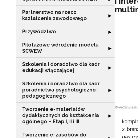
i int
multi
Partnerstwo na rzecz
Rozwiń sekcję "
▶
kształcenia zawodowego
Przywództwo
Rozwiń sekcję 
▶
Pilotażowe wdrożenie modelu
Rozwiń sekcję 
▶
SCWEW
Szkolenia i doradztwo dla kadr
Rozwiń sekcję "S
▶
edukacji włączającej
Szkolenia i doradztwo dla kadr
poradnictwa psychologiczno-
Rozwiń sekcję "
▶
pedagogicznego
©-redshinest
Tworzenie e-materiałów
dydaktycznych do kształcenia
Rozwiń sekcję "T
▶
ogólnego – Etap I, II i III
komple
bran
Tworzenie e-zasobów do
gastro
Rozwiń sekcję 