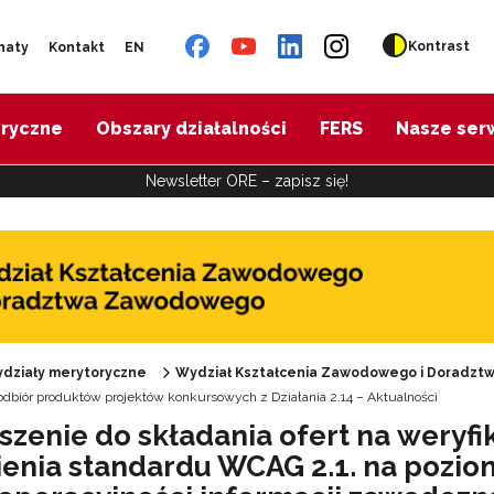
Kontrast
naty
Kontakt
EN
oryczne
Obszary działalności
FERS
Nasze ser
Newsletter ORE – zapisz się!
"Diagnoza psychologiczno-pedagogiczna"
"Doradztwo zawodowe – przygotowanie trenerów"
działy merytoryczne
Wydział Kształcenia Zawodowego i Doradz
 odbiór produktów projektów konkursowych z Działania 2.14 – Aktualności
szenie do składania ofert na weryfi
"Efektywne doradztwo edukacyjno-zawodowe"
ienia standardu WCAG 2.1. na pozio
 "Opracowanie modelu SCWEW"