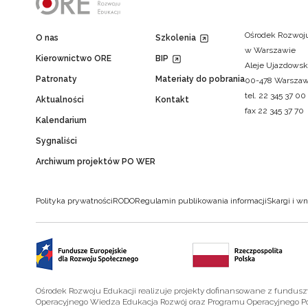
Ośrodek Rozwoju
O nas
Szkolenia
w Warszawie
Kierownictwo ORE
BIP
Aleje Ujazdowsk
Patronaty
Materiały do pobrania
00-478 Warsza
tel. 22 345 37 00
Aktualności
Kontakt
fax 22 345 37 70
Kalendarium
Sygnaliści
Archiwum projektów PO WER
Polityka prywatności
RODO
Regulamin publikowania informacji
Skargi i wn
Ośrodek Rozwoju Edukacji realizuje projekty dofinansowane z fundus
Operacyjnego Wiedza Edukacja Rozwój oraz Programu Operacyjnego P