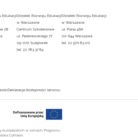
 Edukacji
Ośrodek Rozwoju Edukacji
Ośrodek Rozwoju Edukacji
w Warszawie
w Warszawie
ie 28
Centrum Szkoleniowe
ul. Polna 46A
wa
ul. Paderewskiego 77
00-644 Warszawa
05-070 Sulejówek
tel. 22 570 83 00
tel. 22 783 37 84
ioski
Deklaracja dostępności serwisu
zy europejskich w ramach Programu
olska Cyfrowa