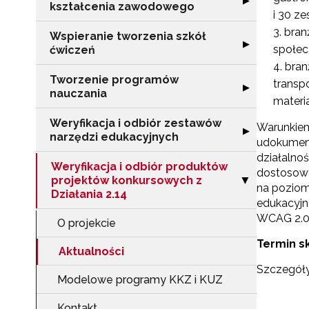
▶
kształcenia zawodowego
i 30 z
bran
Wspieranie tworzenia szkół
Rozwiń sekcję "
▶
społec
ćwiczeń
bran
Tworzenie programów
transp
Rozwiń sekcję 
▶
nauczania
materi
Weryfikacja i odbiór zestawów
Warunkiem
Rozwiń sekcję "
▶
narzędzi edukacyjnych
udokumento
działalnoś
Weryfikacja i odbiór produktów
dostosowa
projektów konkursowych z
Zwiń sekcję "We
▶
na poziomi
Działania 2.14
edukacyjn
WCAG 2.0.
O projekcie
N
Termin sk
Aktualności
Szczegół
Zap
Modelowe programy KKZ i KUZ
o s
Adr
Kontakt