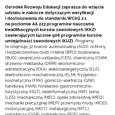
Ośrodek Rozwoju Edukacji zaprasza do wzięcia
udziału w naborze dotyczącym weryfikacji
i dostosowania do standardu WCAG 2.1
na poziomie AA 223 programów nauczania
kwalifikacyjnych kursów zawodowych (KKZ)
zawierających łącznie 906 programów kursów
umiejętności zawodowych (KUZ).
Programy
te obejmują 32 branże: audiowizualną (AUD), ochrony
i bezpieczeństwa osób i mienia (BPO), budowlaną
(BUD), ceramiczno-szklarską (CES), chemiczną (CHM),
drzewno-meblarską (DRM), ekonomiczno-
administracyjną (EKA), elektroenergetyczną (ELE),
elektroniczno-mechatroniczną (ELM), fryzjersko-
kosmetyczną (FRK), górniczo-wiertniczą (GIW),
handlową (HAN), hotelarsko-gastronomiczno-
turystyczną (HGT), teleinformatyczną (INF), leśną
(LES), mechaniczną (MEC), opieki zdrowotnej (MED),
mechaniki precyzyjnej (MEP), przemysłu mody (MOD),
motoryzacyjną (MOT), metalurgiczną (MTL),
ogrodniczą (OGR), poligraficzną (PGF), rolno-