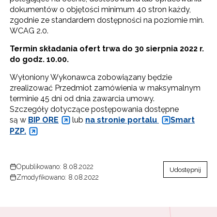
dokumentów o objętości minimum 40 stron każdy,
zgodnie ze standardem dostępności na poziomie min.
WCAG 2.0.
Termin składania ofert trwa do 30 sierpnia 2022 r.
do godz. 10.00.
Wyłoniony Wykonawca zobowiązany będzie
zrealizować Przedmiot zamówienia w maksymalnym
terminie 45 dni od dnia zawarcia umowy.
Szczegóły dotyczące postępowania dostępne
Newsletter ORE
są w
BIP ORE
lub
na stronie portalu
Smart
PZP.
Zapisz się i bądź na bieżąco z najnowszymi
informacjami
o szkoleniach i programach.
Opublikowano: 8.08.2022
Adres e-mail:
Udostępnij
Zmodyfikowano: 8.08.2022
Wyrażam zgodę na przetwarzanie moich danych