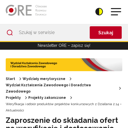
Przejdź do Nawigacji
Przejdź do stopki
Przejdź do treści artykułu
Szukaj
Newsletter ORE – zapisz się!
Start
Wydziały merytoryczne
Wydział Kształcenia Zawodowego i Doradztwa
Zawodowego
Projekty
Projekty zakończone
Weryfikacja i odbiór produktów projektów konkursowych z Działania 2.14 –
Aktualności
Zaproszenie do składania ofert