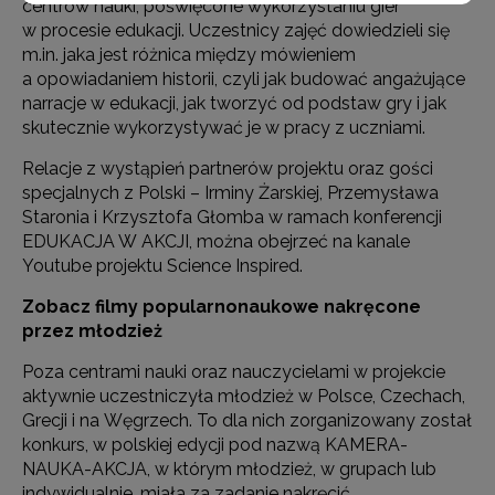
centrów nauki, poświęcone wykorzystaniu gier
w procesie edukacji. Uczestnicy zajęć dowiedzieli się
m.in. jaka jest różnica między mówieniem
a opowiadaniem historii, czyli jak budować angażujące
narracje w edukacji, jak tworzyć od podstaw gry i jak
skutecznie wykorzystywać je w pracy z uczniami.
Relacje z wystąpień partnerów projektu oraz gości
specjalnych z Polski – Irminy Żarskiej, Przemysława
Staronia i Krzysztofa Głomba w ramach konferencji
EDUKACJA W AKCJI, można obejrzeć na kanale
Youtube projektu Science Inspired.
Zobacz filmy popularnonaukowe nakręcone
przez młodzież
Poza centrami nauki oraz nauczycielami w projekcie
aktywnie uczestniczyła młodzież w Polsce, Czechach,
Grecji i na Węgrzech. To dla nich zorganizowany został
konkurs, w polskiej edycji pod nazwą KAMERA-
NAUKA-AKCJA, w którym młodzież, w grupach lub
indywidualnie, miała za zadanie nakręcić