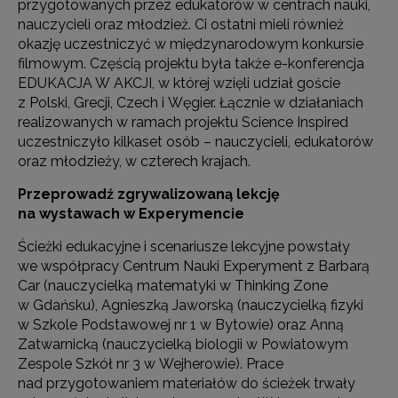
przygotowanych przez edukatorów w centrach nauki,
nauczycieli oraz młodzież. Ci ostatni mieli również
okazję uczestniczyć w międzynarodowym konkursie
filmowym. Częścią projektu była także e-konferencja
EDUKACJA W AKCJI, w której wzięli udział goście
z Polski, Grecji, Czech i Węgier. Łącznie w działaniach
realizowanych w ramach projektu Science Inspired
uczestniczyło kilkaset osób – nauczycieli, edukatorów
oraz młodzieży, w czterech krajach.
Przeprowadź zgrywalizowaną lekcję
na wystawach w Experymencie
Ścieżki edukacyjne i scenariusze lekcyjne powstały
we współpracy Centrum Nauki Experyment z Barbarą
Car (nauczycielką matematyki w Thinking Zone
w Gdańsku), Agnieszką Jaworską (nauczycielką fizyki
w Szkole Podstawowej nr 1 w Bytowie) oraz Anną
Zatwarnicką (nauczycielką biologii w Powiatowym
Zespole Szkół nr 3 w Wejherowie). Prace
nad przygotowaniem materiałów do ścieżek trwały