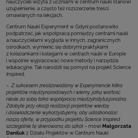
nauczycieli wizyta z uczniami w centrum nauki stanowi
uzupełnienie, a często też rozszerzenie treści
omawianych na lekcjach.
Centrum Nauki Experyment w Gdyni postanowiło
podpatrzeć, jak współpraca pomiędzy centrami nauki
a nauczycielami wygląda w innych, zagranicznych
ośrodkach, wymienić się dobrymi praktykami
z koleżankami i kolegami w centrach nauki w Europie
i wspólnie wypracować nowe metody i narzędzia
edukacyjne. Tak narodził się pomysł na projekt Science
Inspired.
– Z sukcesem zrealizowaliśmy w Experymencie kilka
projekt
ó
w międzynarodowych i wiemy, jaką wartość
niesie za sobą taka współpraca międzyinstytucjonalna.
Zdobyte przy okazji realizacji projekt
ó
w wiedzę
i do
świadczenie wykorzystujemy, aby udoskonalać
naszą
ofert
ę, w przypadku projektu Science Inspired
szczeg
ó
lnie tę skierowaną do szkół
– mówi
Małgorzata
Daniluk
z Działu Projektów w Centrum Nauki