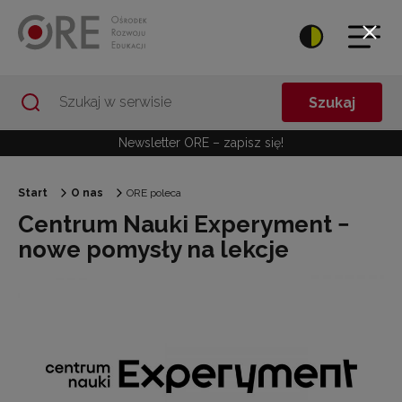
Przejdź do Nawigacji
Przejdź do stopki
Przejdź do treści artykułu
Szukaj
Newsletter ORE – zapisz się!
Start
O nas
ORE poleca
Centrum Nauki Experyment −
nowe pomysły na lekcje