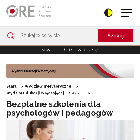
Przejdź do Nawigacji
Przejdź do stopki
Przejdź do treści artykułu
Szukaj
Newsletter ORE – zapisz się!
Start
Wydziały merytoryczne
Wydział Edukacji Włączającej
Aktualności
Bezpłatne szkolenia dla
psychologów i pedagogów