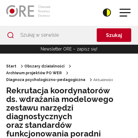
Przejdź do Nawigacji
Przejdź do stopki
Przejdź do treści artykułu
Szukaj
Newsletter ORE – zapisz się!
Start
Obszary działalności
Archiwum projektów PO WER
Diagnoza psychologiczno-pedagogiczna
Aktualności
Rekrutacja koordynatorów
ds. wdrażania modelowego
zestawu narzędzi
diagnostycznych
oraz standardów
funkcjonowania poradni