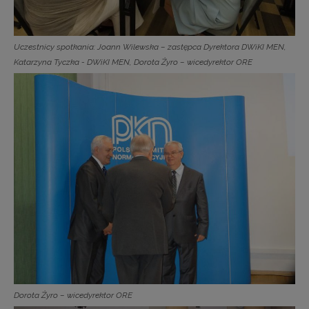
Uczestnicy spotkania: Joann Wilewska – zastępca Dyrektora DWiKI MEN,
Katarzyna Tyczka - DWiKI MEN, Dorota Żyro – wicedyrektor ORE
Dorota Żyro – wicedyrektor ORE