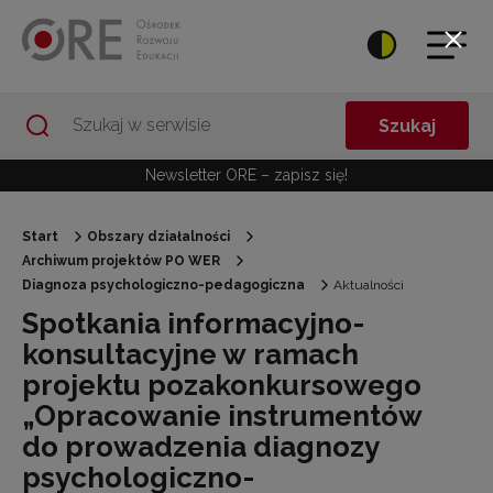
Przejdź do Nawigacji
Przejdź do stopki
Przejdź do treści artykułu
Szukaj
Newsletter ORE – zapisz się!
Start
Obszary działalności
Archiwum projektów PO WER
Diagnoza psychologiczno-pedagogiczna
Aktualności
Spotkania informacyjno-
konsultacyjne w ramach
projektu pozakonkursowego
„Opracowanie instrumentów
do prowadzenia diagnozy
psychologiczno-