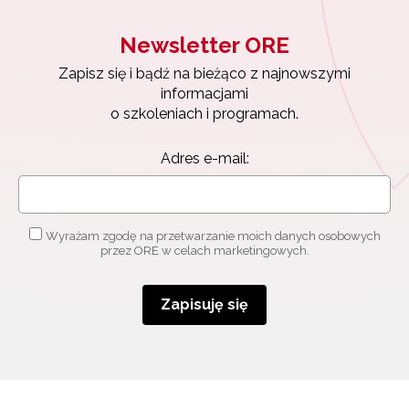
Newsletter ORE
Zapisz się i bądź na bieżąco z najnowszymi
informacjami
o szkoleniach i programach.
Adres e-mail:
Newsletter ORE
Wyrażam zgodę na przetwarzanie moich danych osobowych
przez ORE w celach marketingowych.
Zapisz się i bądź na bieżąco z najnowszymi
informacjami
o szkoleniach i programach.
Zapisuję się
Adres e-mail:
Wyrażam zgodę na przetwarzanie moich danych