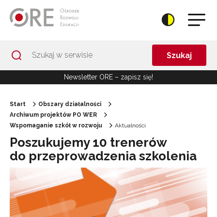
Przejdź do Nawigacji
Przejdź do stopki
Przejdź do treści artykułu
Szukaj
Newsletter ORE – zapisz się!
Start
Obszary działalności
Archiwum projektów PO WER
Wspomaganie szkół w rozwoju
Aktualności
Poszukujemy 10 trenerów
do przeprowadzenia szkolenia