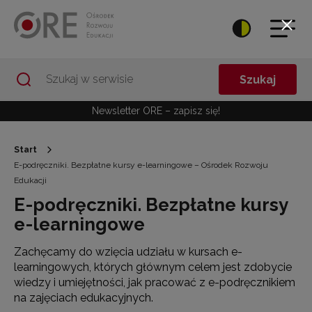
Przejdź do Nawigacji
Przejdź do stopki
Przejdź do treści artykułu
Szukaj
Newsletter ORE – zapisz się!
Start
E-podręczniki. Bezpłatne kursy e-learningowe – Ośrodek Rozwoju
Edukacji
E-podręczniki. Bezpłatne kursy
e-learningowe
Zachęcamy do wzięcia udziału w kursach e-
learningowych, których głównym celem jest zdobycie
wiedzy i umiejętności, jak pracować z e-podręcznikiem
na zajęciach edukacyjnych.