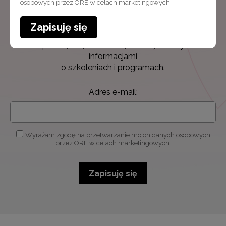
osobowych przez ORE w celach marketingowych.
Zapisuję się
Newsletter ORE
Zapisz się i bądź na bieżąco z najnowszymi
informacjami
o szkoleniach i programach.
Adres e-mail:
Wyrażam zgodę na przetwarzanie moich danych osobowych
przez ORE w celach marketingowych.
Zapisuję się