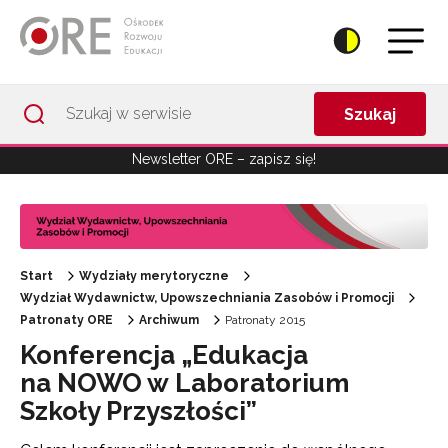
Przejdź do Nawigacji
Przejdź do stopki
Przejdź do treści artykułu
Szukaj
Newsletter ORE – zapisz się!
Start
Wydziały merytoryczne
Wydział Wydawnictw, Upowszechniania Zasobów i Promocji
Patronaty ORE
Archiwum
Patronaty 2015
Konferencja „Edukacja
na NOWO w Laboratorium
Szkoły Przyszłości”