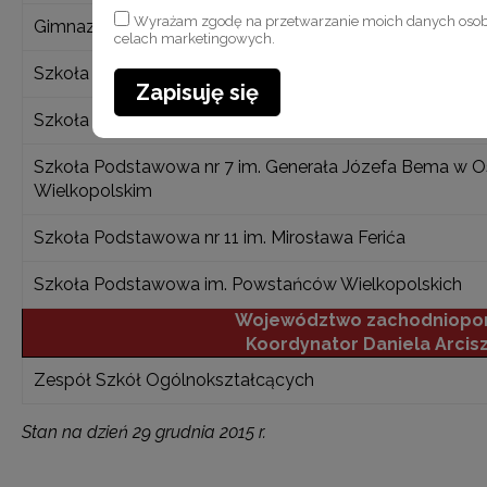
Wyrażam zgodę na przetwarzanie moich danych oso
Gimnazjum nr 1 im. Mikołaja Kopernika
celach marketingowych.
Szkoła Podstawowa Nr 5 im. Henryka Sienkiewicza
Zapisuję się
Szkoła Podstawowa nr 88 im. Poznańskich Koziołków
Szkoła Podstawowa nr 7 im. Generała Józefa Bema w O
Wielkopolskim
Szkoła Podstawowa nr 11 im. Mirosława Ferića
Szkoła Podstawowa im. Powstańców Wielkopolskich
Województwo zachodniopo
Koordynator
Daniela Arcis
Zespół Szkół Ogólnokształcących
Stan na dzień 29 grudnia 2015 r.