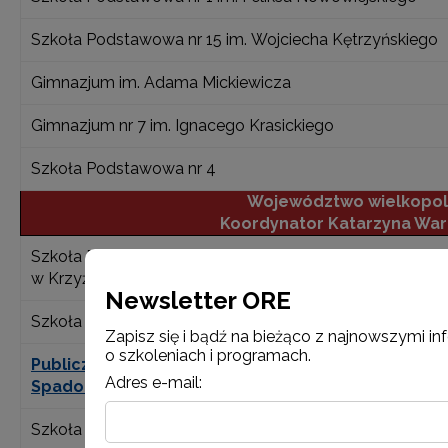
Szkoła Podstawowa nr 15 im. Wojciecha Kętrzyńskiego
Gimnazjum im. Adama Mickiewicza
Gimnazjum nr 7 im. Ignacego Krasickiego
Szkoła Podstawowa nr 4
Województwo wielkopol
Koordynator
Katarzyna War
Szkoła Podstawowa im. Bojowników o Wolność i Demok
w Krzyżu Wlkp.
Newsletter ORE
Szkoła Podstawowa nr 1 im. Adama Mickiewicza
Zapisz się i bądź na bieżąco z najnowszymi i
o szkoleniach i programach.
Publiczna Szkoła Podstawowa im. Batalionu
Adres e-mail:
Spadochronowego I Armii Wojska Polskiego
Szkoła Podstawowa nr 5 im. Mieszka I