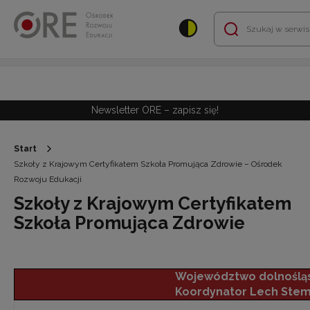
Przejdź do Nawigacji
Przejdź do stopki
Przejdź do treści artykułu
Newsletter ORE – zapisz się!
Start
Szkoły z Krajowym Certyfikatem Szkoła Promująca Zdrowie – Ośrodek
Rozwoju Edukacji
Szkoły z Krajowym Certyfikatem
Szkoła Promująca Zdrowie
Województwo dolnoślą
Koordynator Lech Ste