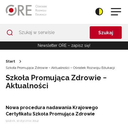
Przejdź do Nawigacji
Przejdź do stopki
Przejdź do treści artykułu
Szukaj
Newsletter ORE – zapisz się!
Start
Szkoła Promująca Zdrowie − Aktualności – Ośrodek Rozwoju Edukacji
Szkoła Promująca Zdrowie −
Aktualności
Nowa procedura nadawania Krajowego
Certyfikatu Szkoła Promująca Zdrowie
(piątek, 10 stycznia 2014)