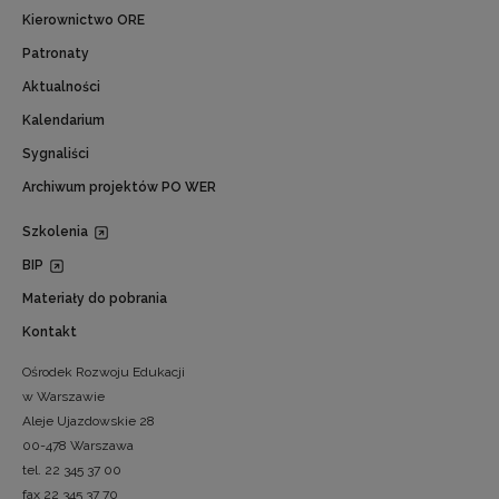
Kierownictwo ORE
Patronaty
Aktualności
Kalendarium
Sygnaliści
Archiwum projektów PO WER
Szkolenia
BIP
Materiały do pobrania
Kontakt
Ośrodek Rozwoju Edukacji
w Warszawie
Aleje Ujazdowskie 28
00-478 Warszawa
tel. 22 345 37 00
fax 22 345 37 70