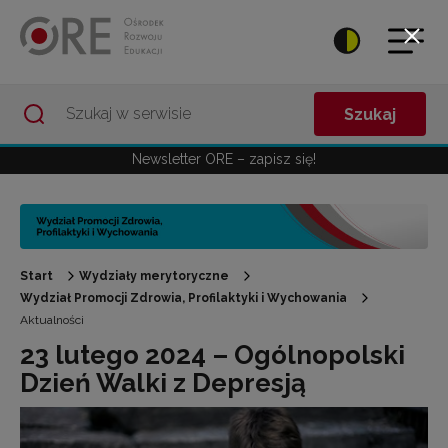
Przejdź do Nawigacji
Przejdź do stopki
Przejdź do treści artykułu
Szukaj
Newsletter ORE – zapisz się!
Start
Wydziały merytoryczne
Wydział Promocji Zdrowia, Profilaktyki i Wychowania
Aktualności
23 lutego 2024 – Ogólnopolski
Dzień Walki z Depresją