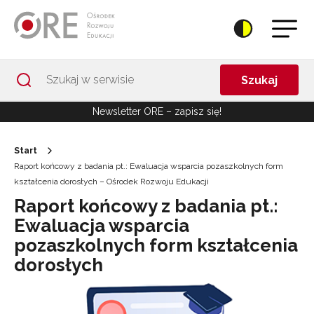
Przejdź do Nawigacji
Przejdź do stopki
Przejdź do treści artykułu
Szukaj
Newsletter ORE – zapisz się!
Start
Raport końcowy z badania pt.: Ewaluacja wsparcia pozaszkolnych form
kształcenia dorosłych – Ośrodek Rozwoju Edukacji
Raport końcowy z badania pt.:
Ewaluacja wsparcia
pozaszkolnych form kształcenia
dorosłych