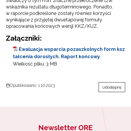
Świadczy o tym m.in. znaczne przekroczenie tzw.
wskaźnika rezultatu długoterminowego. Ponadto,
w raporcie podkreślone zostały również korzyści
wynikające z przyjętej dwuetapowej formuły
opracowania końcowych wersji KKZ/KUZ.
Załączniki:
Ewaluacja wsparcia pozaszkolnych form ksz
tałcenia dorosłych. Raport końcowy
Wielkość pliku:
3 MB
Opublikowano: 1.10.2023
Udostępnij
Newsletter ORE