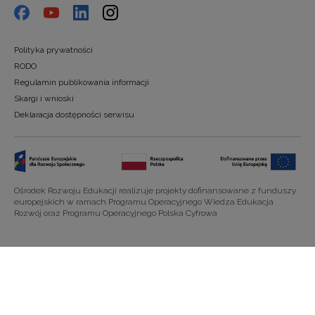
Polityka prywatności
RODO
Regulamin publikowania informacji
Skargi i wnioski
Deklaracja dostępności serwisu
Ośrodek Rozwoju Edukacji realizuje projekty dofinansowane z funduszy
europejskich w ramach Programu Operacyjnego Wiedza Edukacja
Rozwój oraz Programu Operacyjnego Polska Cyfrowa