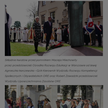
Składnie kwiatów przed pomnikiem Macieja Miechowity
przez przedstawicieli Ośrodka Rozwoju Edukacji w Warszawie od lewej
Agnieszka karczewska –Gzik Kierownik Wydziału Rozwoju Kompetencji
Społecznych i Obywatelskich ORE oraz Robert Zawadzki przedstawiciel
Wydziału Upowszechniania Zasobów ORE.