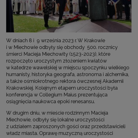
W dniach 8 i 9 września 2023 r. W Krakowie
i w Miechowie odbyły się obchody 500. rocznicy
śmierci Macieja Miechowity (1523-2023), które
rozpoczęto uroczystym złożeniem kwiatów
w katedrze wawelskiej w miejscu spoczynku wielkiego
humanisty, historyka geografa, astronoma i alchemika,
a także ośmiokrotnego rektora ówczesnej Akademii
Krakowskiej. Kolejnym etapem uroczystości była
konferencja w Collegium Maius prezentująca
osiągnięcia naukowca epoki renesansu.
W drugim dniu, w mieście rodzinnym Macieja
Miechowie, odbyły się lokalne uroczystości
z udziałem zaproszonych gości oraz przedstawicieli
władz miasta. Oprawę muzyczną uroczystości