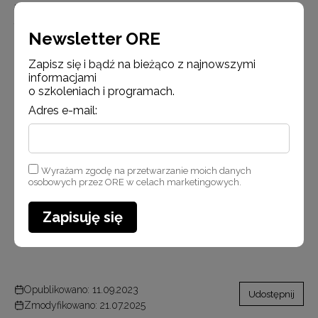
przez przedstawicieli Ośrodka Rozwoju Edukacji w Warszawie od lewej
Agnieszka karczewska –Gzik Kierownik Wydziału Rozwoju Kompetencji
Newsletter ORE
Społecznych i Obywatelskich ORE oraz Robert Zawadzki przedstawiciel
Wydziału Upowszechniania Zasobów ORE.
Zapisz się i bądź na bieżąco z najnowszymi
informacjami
o szkoleniach i programach.
Adres e-mail:
Wyrażam zgodę na przetwarzanie moich danych
osobowych przez ORE w celach marketingowych.
Zapisuję się
Pomnik Macieja Miechowity w Miechowie
Opublikowano: 11.09.2023
Udostępnij
Zmodyfikowano: 21.07.2025