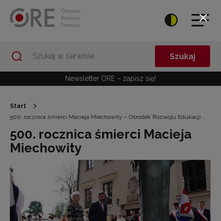
Przejdź do Nawigacji
Przejdź do stopki
Przejdź do treści artykułu
Szukaj
Newsletter ORE – zapisz się!
Start
500. rocznica śmierci Macieja Miechowity – Ośrodek Rozwoju Edukacji
500. rocznica śmierci Macieja
Miechowity