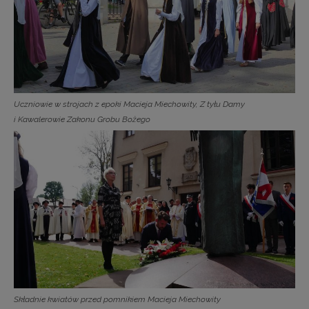
Uczniowie w strojach z epoki Macieja Miechowity, Z tyłu Damy
i Kawalerowie Zakonu Grobu Bożego
Składnie kwiatów przed pomnikiem Macieja Miechowity