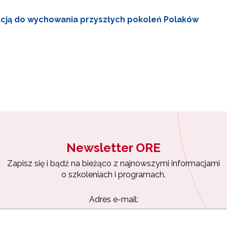
racją do wychowania przyszłych pokoleń Polaków
ewsletter ORE
isz się i bądź na bieżąco z najnowszymi informacjami
zkoleniach i programach.
es e-mail:
yrażam zgodę na przetwarzanie moich danych osobowych przez ORE w
ach marketingowych.
Newsletter ORE
Zapisz się i bądź na bieżąco z najnowszymi informacjami
Zapisuję się
o szkoleniach i programach.
Adres e-mail: