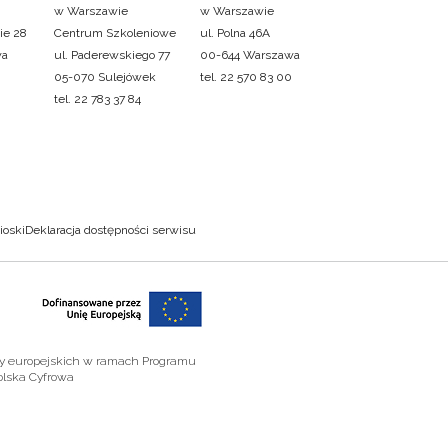
w Warszawie
w Warszawie
ie 28
Centrum Szkoleniowe
ul. Polna 46A
wa
ul. Paderewskiego 77
00-644 Warszawa
05-070 Sulejówek
tel. 22 570 83 00
tel. 22 783 37 84
ioski
Deklaracja dostępności serwisu
zy europejskich w ramach Programu
olska Cyfrowa