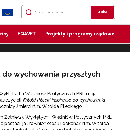
Szukaj
wisy
EQAVET
Projekty i programy rządowe
ją do wychowania przyszłych
Wyklętych i Więźniów Politycznych PRL mają
nauczycieli
Witold Pilecki inspiracją do wychowania
znicy śmierci rtm. Witolda Pileckiego.
eum Żołnierzy Wyklętych i Więźniów Politycznych PRL
e postaci, jak również etosu i dokonań rtm. Witolda
lejne wystąpienia ukażą naszego bohatera narodowego