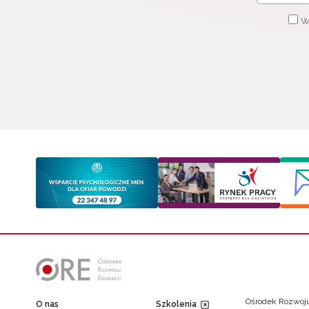
W
Ośrodek Rozwoju
O nas
Szkolenia