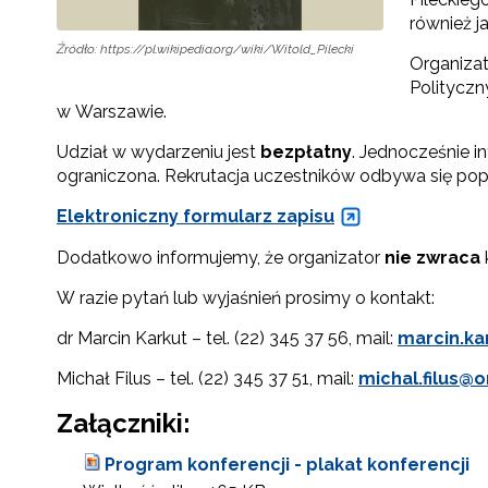
również 
Źródło: https://pl.wikipedia.org/wiki/Witold_Pilecki
Organizat
Politycz
w Warszawie.
Udział w wydarzeniu jest
bezpłatny
. Jednocześnie i
ograniczona. Rekrutacja uczestników odbywa się poprz
Elektroniczny formularz zapisu
Dodatkowo informujemy, że organizator
nie zwraca
W razie pytań lub wyjaśnień prosimy o kontakt:
dr Marcin Karkut – tel. (22) 345 37 56, mail:
marcin.ka
Michał Filus – tel. (22) 345 37 51, mail:
michal.filus@o
Załączniki:
Program konferencji - plakat konferencji