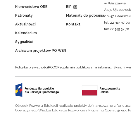
w Warszawie
Kierownictwo ORE
BIP
Aleje Ujazdowsk
Patronaty
Materiały do pobrania
00-478 Warsza
tel. 22 345 37 00
Aktualności
Kontakt
fax 22 345 37 70
Kalendarium
Sygnaliści
Archiwum projektów PO WER
Polityka prywatności
RODO
Regulamin publikowania informacji
Skargi i wn
Ośrodek Rozwoju Edukacji realizuje projekty dofinansowane z fundus
Operacyjnego Wiedza Edukacja Rozwój oraz Programu Operacyjnego P