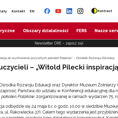
Kontrast
naty
Kontakt
EN
oryczne
Obszary działalności
FERS
Nasze ser
Newsletter ORE – zapisz się!
spiracją do wychowania przyszłych pokoleń Polaków” – Ośrodek Rozwoju Edukacji
czycieli – „Witold Pilecki inspirac
Ośrodka Rozwoju Edukacji oraz Dyrektor Muzeum Żołnierzy 
zaprosić Państwa do udziału w Konferencji edukacyjnej dla 
h pokoleń Polaków
, zorganizowanej w ramach wydarzeń 75. roc
ja odbędzie się 24 maja b.r. o godz. 10.00 w siedzibie Muz
, ul. Rakowiecka 37). Celem tego wydarzenia jest przybliżeni
o w szerokim aspekcie jego działalności konspiracyjnej. Ko