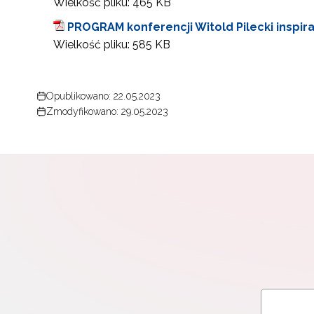
Wielkość pliku:
465 KB
PROGRAM konferencji Witold Pilecki inspi
Wielkość pliku:
585 KB
N
Zap
Opublikowano: 22.05.2023
o s
Zmodyfikowano: 29.05.2023
Adr
W
cel