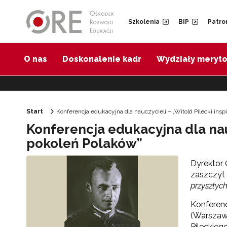
Przejdź do Nawigacji
Przejdź do stopki
Przejdź do treści artykułu
Szkolenia
BIP
Patro
O nas
Doskonalenie kadr
Wydziały meryt
Start
Konferencja edukacyjna dla nauczycieli – „Witold Pilecki in
Konferencja edukacyjna dla nau
pokoleń Polaków”
Dyrektor 
zaszczyt 
przyszłyc
Konferenc
(Warszawa
Pileckieg