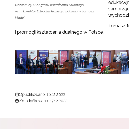
edukacyjn
Uczestnicy I Kongresu Kształcenia Dualnego,
samorząd
m.in. Dyrektor Ośrodka Rozwoju Edukacji - Tomasz
wychodził
Madej
Tomasz Ma
i promocji kształcenia dualnego w Polsce.
Opublikowano: 16.12.2022
Zmodyfikowano: 17.12.2022