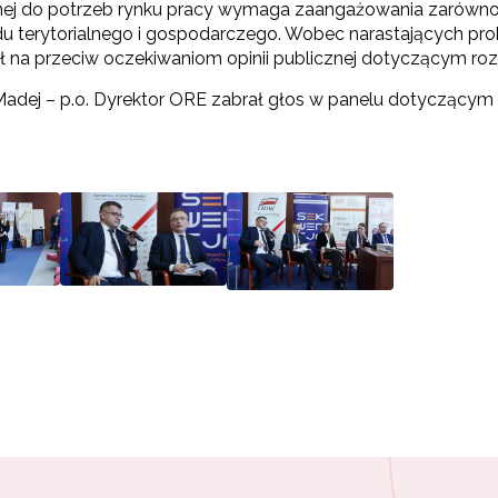
ej do potrzeb rynku pracy wymaga zaangażowania zarówno pr
u terytorialnego i gospodarczego. Wobec narastających pr
 na przeciw oczekiwaniom opinii publicznej dotyczącym ro
dej – p.o. Dyrektor ORE zabrał głos w panelu dotyczącym 