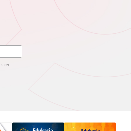
elach