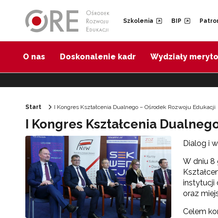
Przejdź do Nawigacji
Przejdź do stopki
Przejdź do treści artykułu
Szkolenia
BIP
Patro
O nas
Doskonalenie kadr
Wydziały meryt
Start
I Kongres Kształcenia Dualnego – Ośrodek Rozwoju Edukacji
I Kongres Kształcenia Dualneg
Dialog i 
W dniu 8 
Kształcen
instytucj
oraz miej
Celem kon