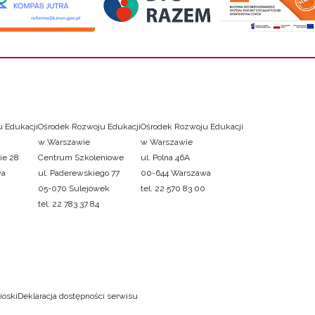
 Edukacji
Ośrodek Rozwoju Edukacji
Ośrodek Rozwoju Edukacji
w Warszawie
w Warszawie
ie 28
Centrum Szkoleniowe
ul. Polna 46A
wa
ul. Paderewskiego 77
00-644 Warszawa
05-070 Sulejówek
tel. 22 570 83 00
tel. 22 783 37 84
ioski
Deklaracja dostępności serwisu