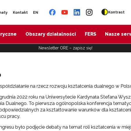
Kontrast
naty
Kontakt
EN
oryczne
Obszary działalności
FERS
Nasze ser
Newsletter ORE – zapisz się!
o
współdziałanie na rzecz rozwoju kształcenia dualnego w Pols
grudnia 2022 roku na Uniwersytecie Kardynała Stefana Wysz
ia Dualnego. To pierwsza ogólnopolska konferencja tematycz
i odpowiedzialnych za kształtowanie warunków dla kształce
scu pracy.
gresu było podjęcie debaty na temat roli kształcenia w mie