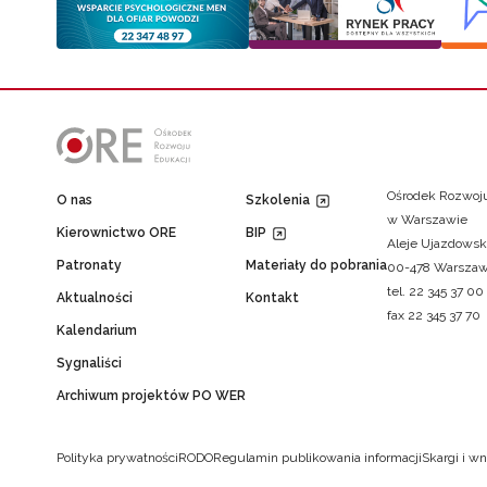
Ośrodek Rozwoju
O nas
Szkolenia
w Warszawie
Kierownictwo ORE
BIP
Aleje Ujazdowsk
Patronaty
Materiały do pobrania
00-478 Warsza
tel. 22 345 37 00
Aktualności
Kontakt
fax 22 345 37 70
Kalendarium
Sygnaliści
Archiwum projektów PO WER
Polityka prywatności
RODO
Regulamin publikowania informacji
Skargi i wn