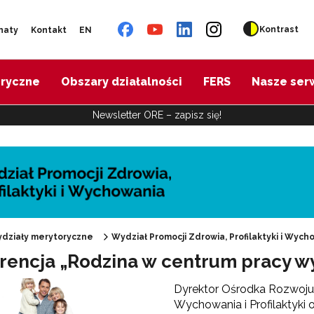
Kontrast
naty
Kontakt
EN
oryczne
Obszary działalności
FERS
Nasze ser
Newsletter ORE – zapisz się!
działy merytoryczne
Wydział Promocji Zdrowia, Profilaktyki i Wych
rencja „Rodzina w centrum pracy w
"Promocja Zdrowia"
Dyrektor Ośrodka Rozwoju
Wychowania i Profilaktyki 
Edukacja zdrowotna"