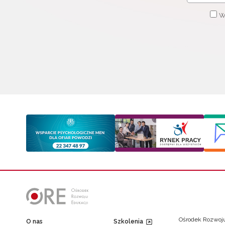
W
Ośrodek Rozwoju
O nas
Szkolenia