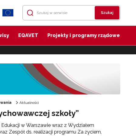
Szukaj
wisy
EQAVET
Projekty i programy rządowe
owania
Aktualności
ychowawczej szkoły”
 Edukacji w Warszawie wraz z Wydziałem
oraz Zespół ds. realizacji programu Za życiem,