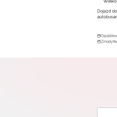
Wielkoś
Dojazd do
autobusam
Opublikow
Zmodyfiko