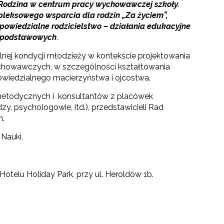
Rodzina w centrum pracy wychowawczej szkoły.
eksowego wsparcia dla rodzin „Za życiem”,
powiedzialne rodzicielstwo – działania edukacyjne
adpodstawowych
.
lnej kondycji młodzieży w kontekście projektowania
ychowawczych, w szczególności kształtowania
wiedzialnego macierzyństwa i ojcostwa.
w metodycznych i konsultantów z placówek
zy, psychologowie, itd.), przedstawicieli Rad
h.
Nauki.
 Hotelu Holiday Park, przy ul. Heroldów 1b.