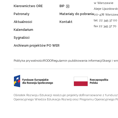
w Warszawie
Kierownictwo ORE
BIP
Aleje Ujazdowsk
Patronaty
Materiały do pobrania
00-478 Warsza
tel. 22 345 37 00
Aktualności
Kontakt
fax 22 345 37 70
Kalendarium
Sygnaliści
Archiwum projektów PO WER
Polityka prywatności
RODO
Regulamin publikowania informacji
Skargi i wn
Ośrodek Rozwoju Edukacji realizuje projekty dofinansowane z fundus
Operacyjnego Wiedza Edukacja Rozwój oraz Programu Operacyjnego P