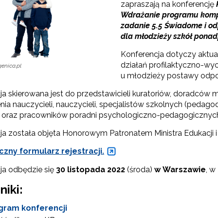
zapraszają na konferencję
Wdrażanie programu kompl
zadanie 5.5 Świadome i od
"Rekomendowane programy profilaktyczne"
dla młodzieży szkół pon
Programy i projekty Wydziału"
Konferencja dotyczy aktua
działań profilaktyczno-w
genica.pl
u młodzieży postawy odpo
"Program wychowawczo-profilaktyczny szkoły"
ja skierowana jest do przedstawicieli kuratoriów, doradcó
Materiały do pobrania"
ia nauczycieli, nauczycieli, specjalistów szkolnych (pedagod
oraz pracowników poradni psychologiczno-pedagogicznyc
ja została objęta Honorowym Patronatem Ministra Edukacji i 
czny formularz rejestracji.
ja odbędzie się
30 listopada 2022
(środa)
w Warszawie
, w
niki:
gram konferencji