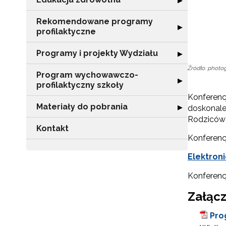
▶
Rekomendowane programy
Rozwiń sekcję 
▶
profilaktyczne
Programy i projekty Wydziału
Rozwiń sekcję "
▶
Źródło: photo
Program wychowawczo-
Rozwiń sekcję 
▶
profilaktyczny szkoły
Konferenc
Materiały do pobrania
Rozwiń sekcję "
▶
doskonalen
Rodziców 
Kontakt
Konferenc
Elektroni
Konferenc
Załącz
Pro