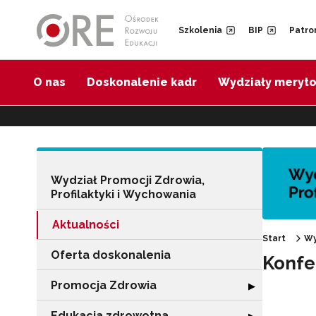
Przejdź do Nawigacji
Przejdź do stopki
Przejdź do treści artykułu
Szkolenia
BIP
Patro
O nas
Doskonalenie kadr
Wydziały meryt
Wydział Promocji Zdrowia,
Profilaktyki i Wychowania
Aktualności
Start
Wy
Oferta doskonalenia
Konfe
Promocja Zdrowia
Rozwiń sekcję 
▶
Edukacja zdrowotna
Rozwiń sekcję "