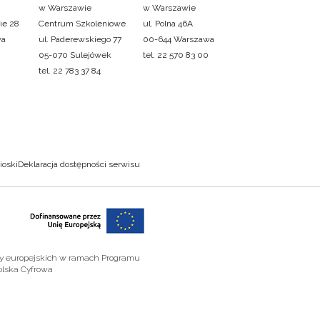
w Warszawie
w Warszawie
ie 28
Centrum Szkoleniowe
ul. Polna 46A
wa
ul. Paderewskiego 77
00-644 Warszawa
05-070 Sulejówek
tel. 22 570 83 00
tel. 22 783 37 84
ioski
Deklaracja dostępności serwisu
zy europejskich w ramach Programu
olska Cyfrowa