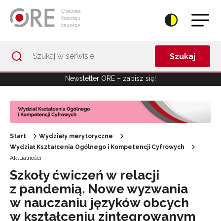
Przejdź do Nawigacji
Przejdź do stopki
Przejdź do treści artykułu
Szukaj
Newsletter ORE – zapisz się!
Start
Wydziały merytoryczne
Wydział Kształcenia Ogólnego i Kompetencji Cyfrowych
Aktualności
Szkoły ćwiczeń w relacji
z pandemią. Nowe wyzwania
w nauczaniu języków obcych
w kształceniu zintegrowanym