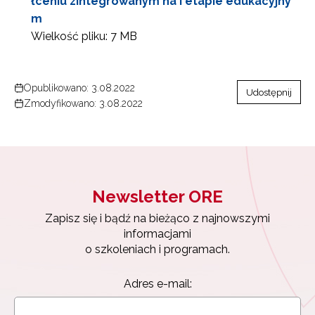
łceniu zintegrowanym na I etapie edukacyjny
m
Wielkość pliku:
7 MB
Opublikowano: 3.08.2022
Udostępnij
Zmodyfikowano: 3.08.2022
Newsletter ORE
Zapisz się i bądź na bieżąco z najnowszymi
informacjami
o szkoleniach i programach.
Newsletter ORE
Zapisz się i bądź na bieżąco z najnowszymi
Adres e-mail:
informacjami
o szkoleniach i programach.