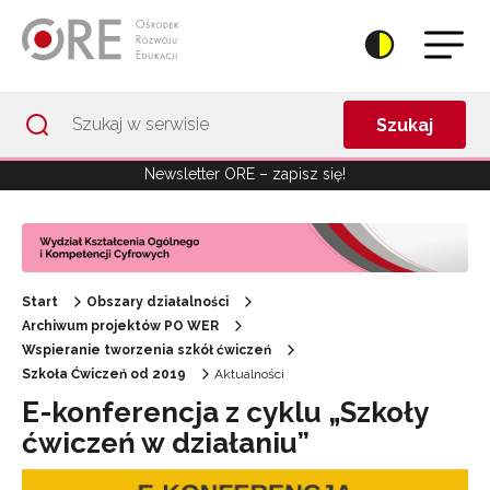
Przejdź do Nawigacji
Przejdź do stopki
Przejdź do treści artykułu
Szukaj
Newsletter ORE – zapisz się!
Start
Obszary działalności
Archiwum projektów PO WER
Wspieranie tworzenia szkół ćwiczeń
Szkoła Ćwiczeń od 2019
Aktualności
E-konferencja z cyklu „Szkoły
ćwiczeń w działaniu”