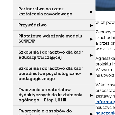
Partnerstwo na rzecz
Rozwiń sekcję "
▶
kształcenia zawodowego
w ich pow
Przywództwo
Rozwiń sekcję 
▶
Zebranych
Pilotażowe wdrożenie modelu
i zachodn
Rozwiń sekcję 
▶
SCWEW
a przez pr
w dzisiejs
Szkolenia i doradztwo dla kadr
Rozwiń sekcję "S
▶
edukacji włączającej
Agnieszka
projektu i
Szkolenia i doradztwo dla kadr
W swoim w
poradnictwa psychologiczno-
Rozwiń sekcję "
▶
na utworz
pedagogicznego
W kolejny
Tworzenie e-materiałów
przedstaw
dydaktycznych do kształcenia
Rozwiń sekcję "T
▶
zestawy m
ogólnego – Etap I, II i III
informat
nauczycie
Tworzenie e-zasobów do
nauczan
Rozwiń sekcję 
▶