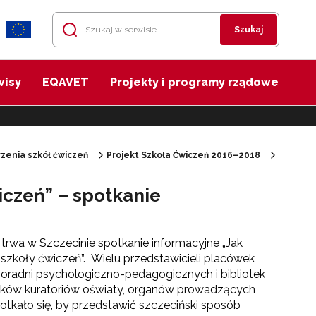
Szukaj
wisy
EQAVET
Projekty i programy rządowe
zenia szkół ćwiczeń
Projekt Szkoła Ćwiczeń 2016–2018
iczeń” – spotkanie
wa w Szczecinie spotkanie informacyjne „Jak
szkoły ćwiczeń”. Wielu przedstawicieli placówek
poradni psychologiczno-pedagogicznych i bibliotek
ków kuratoriów oświaty, organów prowadzących
otkało się, by przedstawić szczeciński sposób