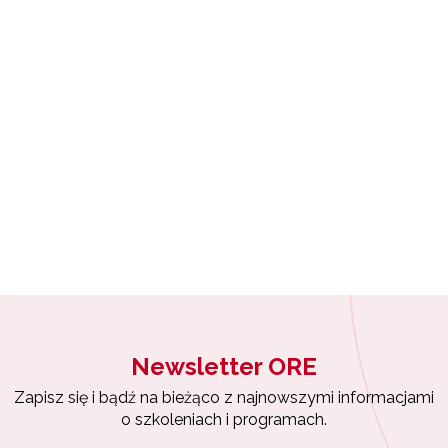
Wsparcie nauczycieli w prowadzeniu kształcenia na odległość"
yrażam zgodę na przetwarzanie moich danych osobowych przez ORE w
ach marketingowych.
"Wspomaganie szkół w rozwoju"
Zapisuję się
Zarządzanie oświatą w samorządach – Etap II"
Newsletter ORE
Zapisz się i bądź na bieżąco z najnowszymi informacjami
o szkoleniach i programach.