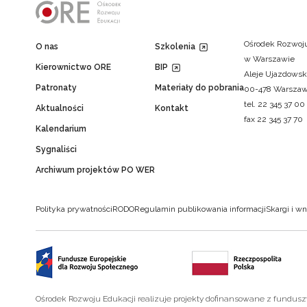
Ośrodek Rozwoju
O nas
Szkolenia
w Warszawie
Kierownictwo ORE
BIP
Aleje Ujazdowsk
Patronaty
Materiały do pobrania
00-478 Warsza
tel. 22 345 37 00
Aktualności
Kontakt
fax 22 345 37 70
Kalendarium
Sygnaliści
Archiwum projektów PO WER
Polityka prywatności
RODO
Regulamin publikowania informacji
Skargi i wn
Ośrodek Rozwoju Edukacji realizuje projekty dofinansowane z fundus