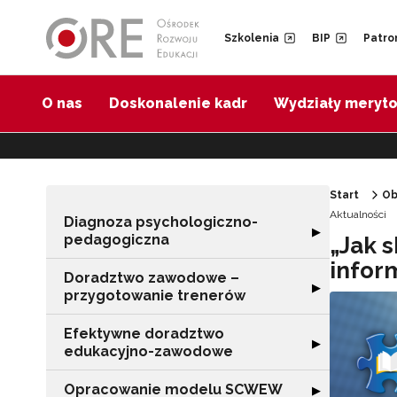
Przejdź do Nawigacji
Przejdź do stopki
Przejdź do treści artykułu
Szkolenia
BIP
Patro
O nas
Doskonalenie kadr
Wydziały meryt
Start
Ob
Aktualności
Diagnoza psychologiczno-
Rozwiń sekcję 
▶
pedagogiczna
„Jak 
infor
Doradztwo zawodowe –
Rozwiń sekcję 
▶
przygotowanie trenerów
Efektywne doradztwo
Rozwiń sekcję 
▶
edukacyjno-zawodowe
Opracowanie modelu SCWEW
Rozwiń sekcję
▶