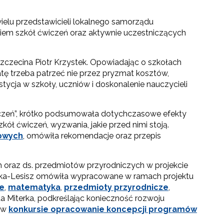
ielu przedstawicieli lokalnego samorządu
iem szkół ćwiczeń oraz aktywnie uczestniczących
Szczecina Piotr Krzystek. Opowiadając o szkołach
tę trzeba patrzeć nie przez pryzmat kosztów,
stycja w szkoły, uczniów i doskonalenie nauczycieli
ćwiczeń”, krótko podsumowała dotychczasowe efekty
kół ćwiczeń, wyzwania, jakie przed nimi stoją.
sowych
, omówiła rekomendacje oraz przepis
go"
h oraz ds. przedmiotów przyrodniczych w projekcie
rska-Lesisz omówiła wypracowane w ramach projektu
III"
ce
,
matematyka
,
przedmioty przyrodnicze
,
eta Miterka, podkreślając konieczność rozwoju
a w
konkursie opracowanie koncepcji programów