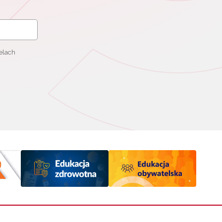
elach