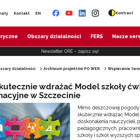
Kontrast
naty
Kontakt
EN
oryczne
Obszary działalności
FERS
Nasze ser
Newsletter ORE – zapisz się!
szary działalności
Archiwum projektów PO WER
Wspieranie twor
"Diagnoza psychologiczno-pedagogiczna"
skutecznie wdrażać Model szkoły ćw
macyjne w Szczecinie
"Doradztwo zawodowe – przygotowanie trenerów"
Mimo deszczowej pogody tr
skutecznie wdrażać Model 
"Efektywne doradztwo edukacyjno-zawodowe"
doskonalenia nauczycieli, 
pedagogicznych, pracowni
szkoły i szkół wyższych sp
 "Opracowanie modelu SCWEW"