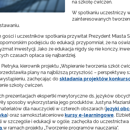
na szkołę ćwiczeń.
W spotkaniu uczestniczy w
Partnerstwo na rzecz kształcenia zawodowego"
zainteresowanych tworzen
stawaniu.
"Przywództwo"
 gości i uczestników spotkania przywitał Prezydent Miasta 
iopomorskim podejściu do edukacji, przypomniał, że na oświa
"Pilotażowe wdrożenie modelu SCWEW"
yzmat inwestycji. Jako że edukacja nigdy się nie kończy, inwe
zych czasach opłaca się najbardziej.
zkolenia i doradztwo dla kadr edukacji włączającej"
 Pietryka, kierownik projektu „Wspieranie tworzenia szkół 
 przedstawiła plany na najbliższą przyszłość – perspektywę sz
ystąpieniu, zachęcając do
składania projektów konkur
Szkolenia i doradztwo dla kadr poradnictwa psychologiczno-pedagogiczne
enie szkoły ćwiczeń.
ch prezentacjach ekspertki merytoryczne ds. języków obcyc
iły sposoby wykorzystania jego produktów. Justyna Mazia
worzenie e-materiałów dydaktycznych do kształcenia ogólnego – Etap I, II i 
ateriałów dla nauczycieli w czterech obszarach (
języki ob
yka
) oraz samokształceniowe
kursy e-learningowe
. Elżbi
li w szczególe i edukacji w ogóle, zachęciła do uczestnictw
ia
w ramach projektu „Tworzenie programów nauczania”.
"Tworzenie e-zasobów do kształcenia zawodowego"