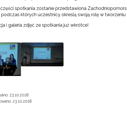
 części spotkania zostanie przedstawiona Zachodniopomors
 podczas których uczestnicy określą swoją rolę w tworzeniu 
pieranie tworzenia szkół ćwiczeń"
cja i galeria zdjęć ze spotkania już wkrótce!
"Projekt Szkoła Ćwiczeń 2016–2018"
Szkoła Ćwiczeń od 2019"
"Tworzenie programów nauczania"
ano: 23.10.2018
ewsletter ORE
owano: 23.10.2018
Weryfikacja i odbiór zestawów narzędzi edukacyjnych"
isz się i bądź na bieżąco z najnowszymi informacjami
zkoleniach i programach.
Weryfikacja i odbiór produktów projektów konkursowych z Działania 2.14"
es e-mail: