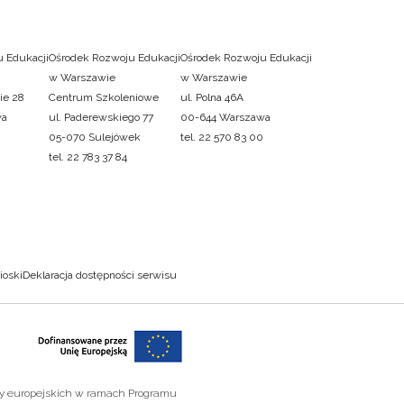
 Edukacji
Ośrodek Rozwoju Edukacji
Ośrodek Rozwoju Edukacji
w Warszawie
w Warszawie
ie 28
Centrum Szkoleniowe
ul. Polna 46A
wa
ul. Paderewskiego 77
00-644 Warszawa
05-070 Sulejówek
tel. 22 570 83 00
tel. 22 783 37 84
ioski
Deklaracja dostępności serwisu
zy europejskich w ramach Programu