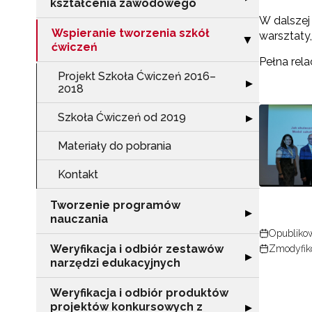
kształcenia zawodowego
W dalszej
Wspieranie tworzenia szkół
warsztaty,
Zwiń sekcję "Ws
▶
ćwiczeń
Pełna rela
Projekt Szkoła Ćwiczeń 2016–
Rozwiń sekcję 
▶
2018
Szkoła Ćwiczeń od 2019
Rozwiń sekcję "
▶
Materiały do pobrania
Kontakt
Tworzenie programów
Rozwiń sekcję 
▶
nauczania
Opublikow
Weryfikacja i odbiór zestawów
N
Zmodyfik
Rozwiń sekcję "
▶
narzędzi edukacyjnych
Zap
o s
Weryfikacja i odbiór produktów
projektów konkursowych z
Rozwiń sekcję "
▶
Adr