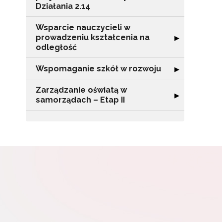
Działania 2.14
Wsparcie nauczycieli w
prowadzeniu kształcenia na
Rozwiń sekcję "
▶
W
odległość
cel
Wspomaganie szkół w rozwoju
Rozwiń sekcję 
▶
Zarządzanie oświatą w
Rozwiń sekcję "
▶
samorządach – Etap II