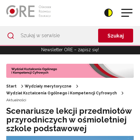
Przejdź do Nawigacji
Przejdź do stopki
Przejdź do treści artykułu
Szukaj
Newsletter ORE – zapisz się!
Start
Wydziały merytoryczne
Wydział Kształcenia Ogólnego i Kompetencji Cyfrowych
Aktualności
Scenariusze lekcji przedmiotów
przyrodniczych w ośmioletniej
szkole podstawowej