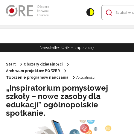
Przejdź do Nawigacji
Przejdź do stopki
Przejdź do treści artykułu
Newsletter ORE – zapisz się!
Start
Obszary działalności
Archiwum projektów PO WER
Tworzenie programów nauczania
Aktualności
„Inspiratorium pomysłowej
szkoły – nowe zasoby dla
edukacji” ogólnopolskie
spotkanie.