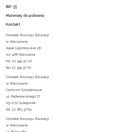
Zapisz się i bądź na bieżąco z najnowszymi
BIP
o szkoleniach i programach.
Materiały do pobrania
Adres e-mail:
Kontakt
Ośrodek Rozwoju Edukacji
w Warszawie
Wyrażam zgodę na przetwarzanie moich danych 
Aleje Ujazdowskie 28
celach marketingowych.
00-478 Warszawa
tel. 22 345 37 00
Zapisuję się
fax 22 345 37 70
Ośrodek Rozwoju Edukacji
w Warszawie
Centrum Szkoleniowe
ul. Paderewskiego 77
05-070 Sulejówek
tel. 22 783 37 84
Ośrodek Rozwoju Edukacji
w Warszawie
ul. Polna 46A