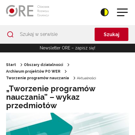
Przejdź do Nawigacji
Przejdź do stopki
Przejdź do treści artykułu
Szukaj
Newsletter ORE – zapisz się!
Start
Obszary działalności
Archiwum projektów PO WER
Tworzenie programów nauczania
Aktualności
„Tworzenie programów
nauczania” – wykaz
przedmiotów