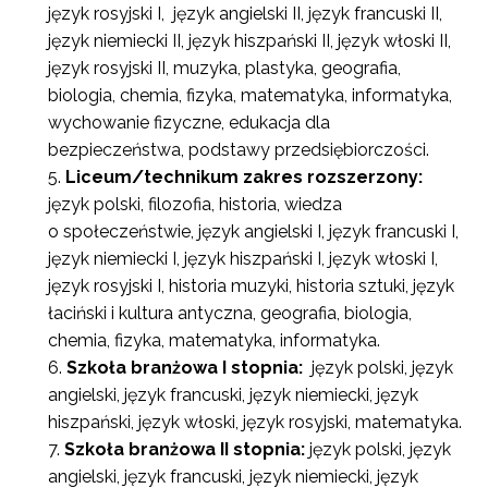
język rosyjski I, język angielski II, język francuski II,
język niemiecki II, język hiszpański II, język włoski II,
język rosyjski II, muzyka, plastyka, geografia,
biologia, chemia, fizyka, matematyka, informatyka,
wychowanie fizyczne, edukacja dla
bezpieczeństwa, podstawy przedsiębiorczości.
Liceum/technikum zakres rozszerzony:
język polski, filozofia, historia, wiedza
o społeczeństwie, język angielski I, język francuski I,
język niemiecki I, język hiszpański I, język włoski I,
język rosyjski I, historia muzyki, historia sztuki, język
łaciński i kultura antyczna, geografia, biologia,
chemia, fizyka, matematyka, informatyka.
Szkoła branżowa I stopnia:
język polski, język
angielski, język francuski, język niemiecki, język
hiszpański, język włoski, język rosyjski, matematyka.
Szkoła branżowa II stopnia:
język polski, język
angielski, język francuski, język niemiecki, język