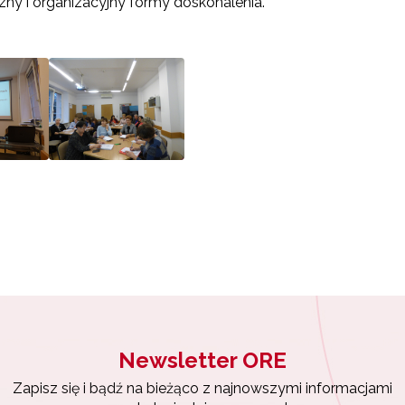
ny i organizacyjny formy doskonalenia.
ewsletter ORE
isz się i bądź na bieżąco z najnowszymi informacjami
zkoleniach i programach.
es e-mail:
yrażam zgodę na przetwarzanie moich danych osobowych przez ORE w
ach marketingowych.
Zapisuję się
Newsletter ORE
Zapisz się i bądź na bieżąco z najnowszymi informacjami