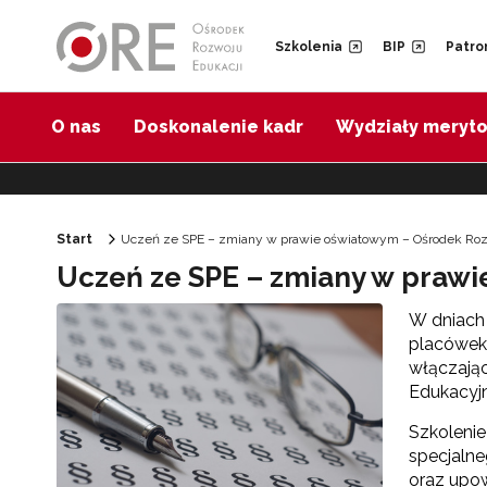
Przejdź do Nawigacji
Przejdź do stopki
Przejdź do treści artykułu
Szkolenia
BIP
Patro
O nas
Doskonalenie kadr
Wydziały meryt
Start
Uczeń ze SPE – zmiany w prawie oświatowym – Ośrodek Roz
Uczeń ze SPE – zmiany w praw
W dniach 
placówek 
włączają
Edukacyjn
Szkolenie
specjaln
oraz upow