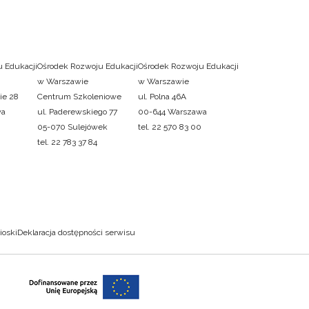
 Edukacji
Ośrodek Rozwoju Edukacji
Ośrodek Rozwoju Edukacji
w Warszawie
w Warszawie
ie 28
Centrum Szkoleniowe
ul. Polna 46A
wa
ul. Paderewskiego 77
00-644 Warszawa
05-070 Sulejówek
tel. 22 570 83 00
tel. 22 783 37 84
ioski
Deklaracja dostępności serwisu