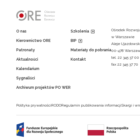
Ośrodek Rozwoju
O nas
Szkolenia
w Warszawie
Kierownictwo ORE
BIP
Aleje Ujazdowsk
Patronaty
Materiały do pobrania
00-478 Warsza
tel. 22 345 37 00
Aktualności
Kontakt
fax 22 345 37 70
Kalendarium
Sygnaliści
Archiwum projektów PO WER
Polityka prywatności
RODO
Regulamin publikowania informacji
Skargi i wn