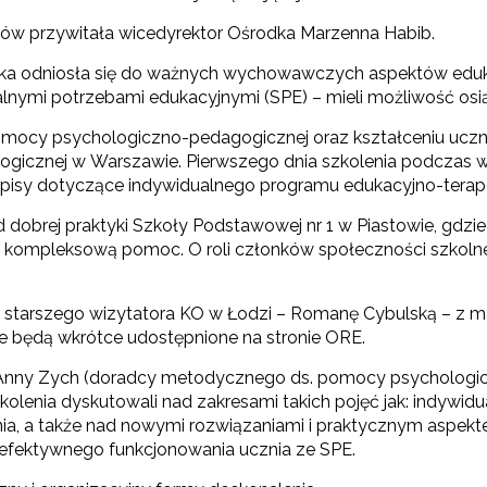
ów przywitała wicedyrektor Ośrodka Marzenna Habib.
ska odniosła się do ważnych wychowawczych aspektów edukacj
alnymi potrzebami edukacyjnymi (SPE) – mieli możliwość os
 pomocy psychologiczno-pedagogicznej oraz kształceniu uc
ogicznej w Warszawie. Pierwszego dnia szkolenia podczas
 zapisy dotyczące indywidualnego programu edukacyjno-terap
obrej praktyki Szkoły Podstawowej nr 1 w Piastowie, gdzie
ć kompleksową pomoc. O roli członków społeczności szkolnej 
ez starszego wizytatora KO w Łodzi – Romanę Cybulską – z 
re będą wkrótce udostępnione na stronie ORE.
Anny Zych (doradcy metodycznego ds. pomocy psychologicz
olenia dyskutowali nad zakresami takich pojęć jak: indywidua
nia, a także nad nowymi rozwiązaniami i praktycznym aspe
ej efektywnego funkcjonowania ucznia ze SPE.