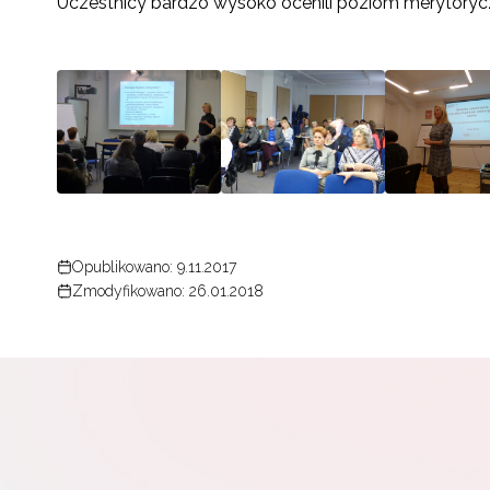
Uczestnicy bardzo wysoko ocenili poziom merytorycz
N
Zap
o s
Adr
Opublikowano: 9.11.2017
Zmodyfikowano: 26.01.2018
W
cel