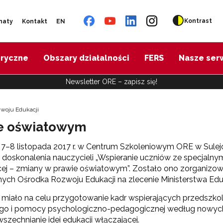
Kontrast
naty
Kontakt
EN
oryczne
Obszary działalności
FERS
Nasze ser
Newsletter ORE – zapisz się!
woju Edukacji
ie oświatowym
7–8 listopada 2017 r. w Centrum Szkoleniowym ORE w Sulejów
doskonalenia nauczycieli „Wspieranie uczniów ze specjalny
cej – zmiany w prawie oświatowym”. Zostało ono zorganizo
ych Ośrodka Rozwoju Edukacji na zlecenie Ministerstwa Edu
 miało na celu przygotowanie kadr wspierających przedszkola,
ego i pomocy psychologiczno-pedagogicznej według nowyc
szechnianie idei edukacji włączającej.