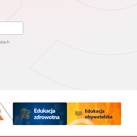
elach