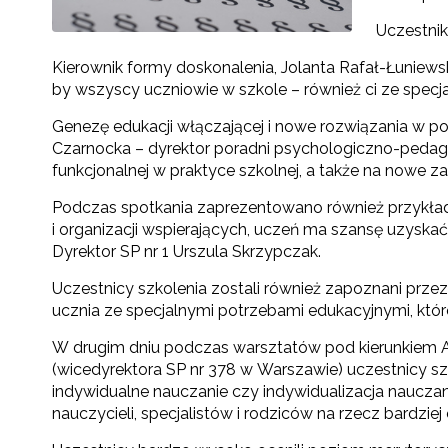
Uczestnik
Kierownik formy doskonalenia, Jolanta Rafał-Łuniew
by wszyscy uczniowie w szkole – również ci ze specj
Genezę edukacji włączającej i nowe rozwiązania w
Czarnocka – dyrektor poradni psychologiczno-pedag
funkcjonalnej w praktyce szkolnej, a także na nowe
Podczas spotkania zaprezentowano również przykład d
i organizacji wspierających, uczeń ma szansę uzyska
Dyrektor SP nr 1 Urszula Skrzypczak.
Uczestnicy szkolenia zostali również zapoznani prz
ucznia ze specjalnymi potrzebami edukacyjnymi, któ
W drugim dniu podczas warsztatów pod kierunkiem 
(wicedyrektora SP nr 378 w Warszawie) uczestnicy szk
indywidualne nauczanie czy indywidualizacja naucza
nauczycieli, specjalistów i rodziców na rzecz bardzi