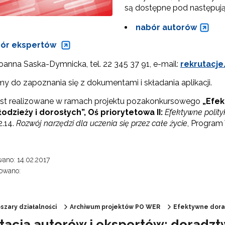
są dostępne pod następują
nabór autorów
ór ekspertów
oanna Saska-Dymnicka, tel. 22 345 37 91, e-mail:
rekrutacje
y do zapoznania się z dokumentami i składania aplikacji.
 "Opracowanie modelu SCWEW"
est realizowane w ramach projektu pozakonkursowego
„
Efek
łodzieży i dorosłych”, Oś priorytetowa II:
Efektywne polityk
Partnerstwo na rzecz kształcenia zawodowego"
2.14.
Rozwój narzędzi dla uczenia się przez całe życie
, Program
"Przywództwo"
ano: 14.02.2017
"Pilotażowe wdrożenie modelu SCWEW"
owano:
zkolenia i doradztwo dla kadr edukacji włączającej"
szary działalności
Archiwum projektów PO WER
Efektywne dor
tacja autorów i ekspertów: dorad