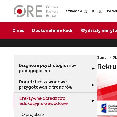
Przejdź do Nawigacji
Przejdź do stopki
Przejdź do treści artykułu
Szkolenia
BIP
Patro
O nas
Doskonalenie kadr
Wydziały meryt
Start
Ob
Rekru
Diagnoza psychologiczno-
Rozwiń sekcję 
▶
pedagogiczna
Doradztwo zawodowe –
Rozwiń sekcję 
▶
przygotowanie trenerów
Efektywne doradztwo
Zwiń sekcję "E
▶
edukacyjno-zawodowe
O projekcie