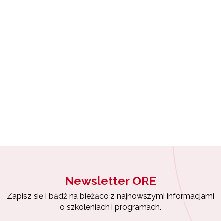
Wsparcie nauczycieli w prowadzeniu kształcenia na odległość"
yrażam zgodę na przetwarzanie moich danych osobowych przez ORE w
ach marketingowych.
"Wspomaganie szkół w rozwoju"
Zapisuję się
Zarządzanie oświatą w samorządach – Etap II"
Newsletter ORE
Zapisz się i bądź na bieżąco z najnowszymi informacjami
o szkoleniach i programach.