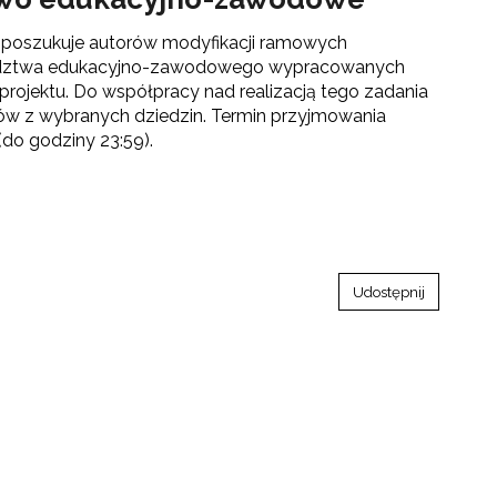
go"
 poszukuje autorów modyfikacji ramowych
radztwa edukacyjno-zawodowego wypracowanych
i projektu. Do współpracy nad realizacją tego zadania
ów z wybranych dziedzin. Termin przyjmowania
III"
 (do godziny 23:59).
Udostępnij