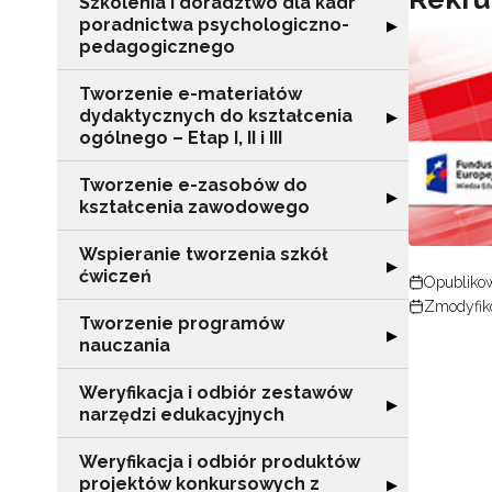
Szkolenia i doradztwo dla kadr
poradnictwa psychologiczno-
Rozwiń sekcję "
▶
pedagogicznego
Tworzenie e-materiałów
dydaktycznych do kształcenia
Rozwiń sekcję "T
▶
ogólnego – Etap I, II i III
Tworzenie e-zasobów do
Rozwiń sekcję 
▶
kształcenia zawodowego
Wspieranie tworzenia szkół
Rozwiń sekcję "
▶
ćwiczeń
Opublikow
Zmodyfik
Tworzenie programów
Rozwiń sekcję 
▶
nauczania
Weryfikacja i odbiór zestawów
N
Rozwiń sekcję "
▶
narzędzi edukacyjnych
Zap
o s
Weryfikacja i odbiór produktów
projektów konkursowych z
Rozwiń sekcję "
▶
Adr