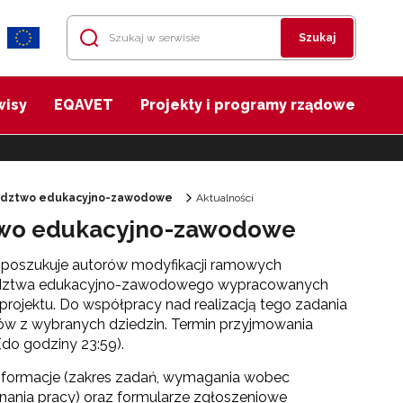
Szukaj
wisy
EQAVET
Projekty i programy rządowe
adztwo edukacyjno-zawodowe
Aktualności
ztwo edukacyjno-zawodowe
 poszukuje autorów modyfikacji ramowych
radztwa edukacyjno-zawodowego wypracowanych
i projektu. Do współpracy nad realizacją tego zadania
ów z wybranych dziedzin. Termin przyjmowania
 (do godziny 23:59).
formacje (zakres zadań, wymagania wobec
ania pracy) oraz formularze zgłoszeniowe