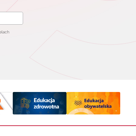
elach