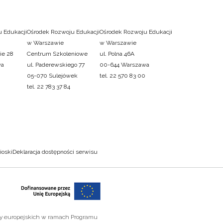
 Edukacji
Ośrodek Rozwoju Edukacji
Ośrodek Rozwoju Edukacji
w Warszawie
w Warszawie
ie 28
Centrum Szkoleniowe
ul. Polna 46A
wa
ul. Paderewskiego 77
00-644 Warszawa
05-070 Sulejówek
tel. 22 570 83 00
tel. 22 783 37 84
ioski
Deklaracja dostępności serwisu
zy europejskich w ramach Programu