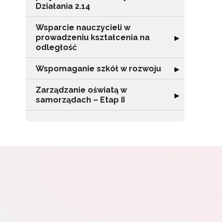
Działania 2.14
Wsparcie nauczycieli w
prowadzeniu kształcenia na
Rozwiń sekcję "
▶
W
odległość
cel
Wspomaganie szkół w rozwoju
Rozwiń sekcję 
▶
Zarządzanie oświatą w
Rozwiń sekcję "
▶
samorządach – Etap II