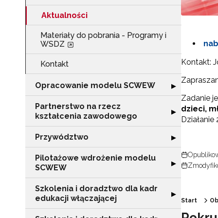
Aktualności
Materiały do pobrania - Programy i
nab
WSDZ
Kontakt: J
Kontakt
Zapraszam
Opracowanie modelu SCWEW
Rozwiń sekcję
▶
Zadanie j
Partnerstwo na rzecz
dzieci, m
Rozwiń sekcję "
▶
kształcenia zawodowego
Działanie 
Przywództwo
Rozwiń sekcję 
▶
Opublikow
Pilotażowe wdrożenie modelu
Rozwiń sekcję 
▶
Zmodyfik
SCWEW
Szkolenia i doradztwo dla kadr
Rozwiń sekcję "S
▶
edukacji włączającej
Start
Ob
Rekru