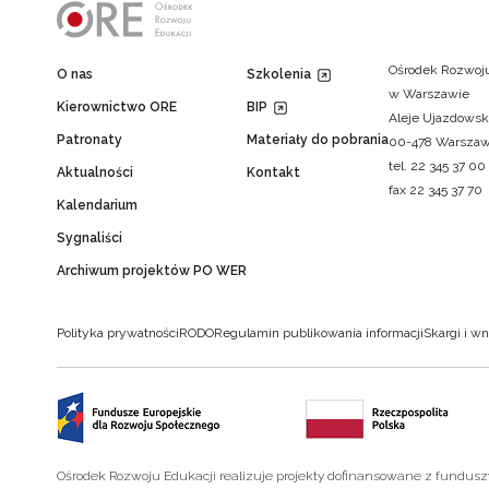
Ośrodek Rozwoju
O nas
Szkolenia
w Warszawie
Kierownictwo ORE
BIP
Aleje Ujazdowsk
Patronaty
Materiały do pobrania
00-478 Warsza
tel. 22 345 37 00
Aktualności
Kontakt
fax 22 345 37 70
Kalendarium
Sygnaliści
Archiwum projektów PO WER
Polityka prywatności
RODO
Regulamin publikowania informacji
Skargi i wn
Ośrodek Rozwoju Edukacji realizuje projekty dofinansowane z fundus