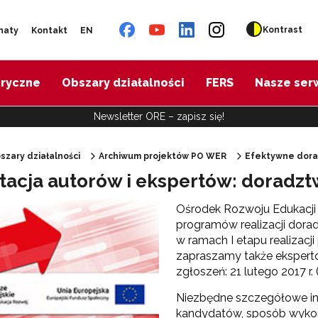
Kontrast
naty
Kontakt
EN
oryczne
Obszary działalności
FERS
Nasze ser
Newsletter ORE – zapisz się!
szary działalności
Archiwum projektów PO WER
Efektywne dor
tacja autorów i ekspertów: dorad
"Diagnoza psychologiczno-pedagogiczna"
Ośrodek Rozwoju Edukacji
programów realizacji do
"Doradztwo zawodowe – przygotowanie trenerów"
w ramach I etapu realizacj
zapraszamy także ekspert
zgłoszeń: 21 lutego 2017 r.
fektywne doradztwo edukacyjno-zawodowe"
Niezbędne szczegółowe in
kandydatów, sposób wykon