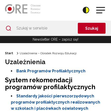
Przejdź do Nawigacji
Przejdź do stopki
Przejdź do treści artykułu
Szukaj
Newsletter ORE – zapisz się!
Start
Uzależnienia – Ośrodek Rozwoju Edukacji
Uzależnienia
Bank Programów Profilaktycznych
System rekomendacji
programów profilaktycznych
Standardy jakości pierwszorzędowych
programów profilaktycznych realizowanych
w szkołach i placówkach oświatowych