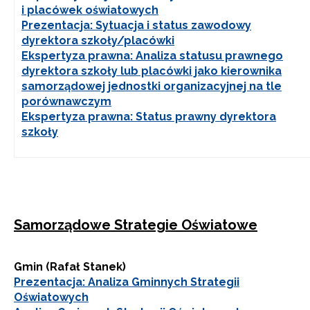
i placówek oświatowych
Prezentacja: Sytuacja i status zawodowy
dyrektora szkoły/placówki
Ekspertyza prawna: Analiza statusu prawnego
dyrektora szkoły lub placówki jako kierownika
samorządowej jednostki organizacyjnej na tle
porównawczym
Ekspertyza prawna: Status prawny dyrektora
szkoły
Samorządowe Strategie Oświatowe
Gmin (Rafał Stanek)
Prezentacja: Analiza Gminnych Strategii
Oświatowych