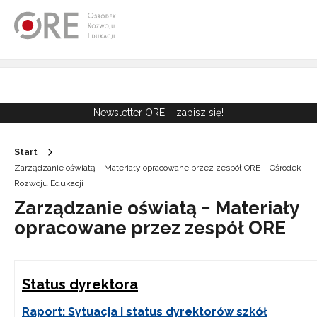
Przejdź do Nawigacji
Przejdź do stopki
Przejdź do treści artykułu
Newsletter ORE – zapisz się!
Start
Zarządzanie oświatą − Materiały opracowane przez zespół ORE – Ośrodek
Rozwoju Edukacji
Zarządzanie oświatą − Materiały
opracowane przez zespół ORE
Status dyrektora
Raport: Sytuacja i status dyrektorów szkół