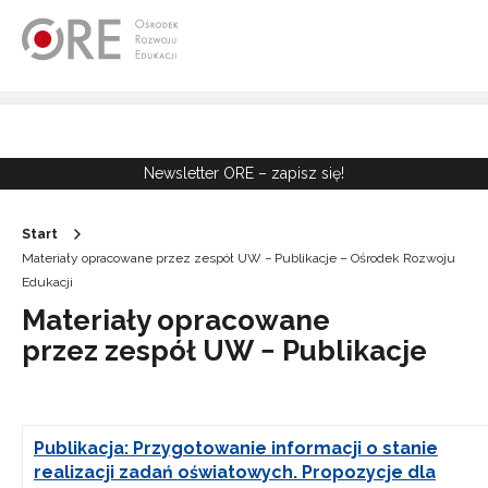
Przejdź do Nawigacji
Przejdź do stopki
Przejdź do treści artykułu
Newsletter ORE – zapisz się!
Start
Materiały opracowane przez zespół UW − Publikacje – Ośrodek Rozwoju
Edukacji
Materiały opracowane
przez zespół UW − Publikacje
Publikacja: Przygotowanie informacji o stanie
realizacji zadań oświatowych. Propozycje dla