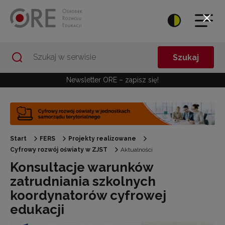
Przejdź do Nawigacji
Przejdź do stopki
Przejdź do treści artykułu
Szukaj
Newsletter ORE – zapisz się!
Start
FERS
Projekty realizowane
Cyfrowy rozwój oświaty w ZJST
Aktualności
Konsultacje warunków
zatrudniania szkolnych
koordynatorów cyfrowej
edukacji