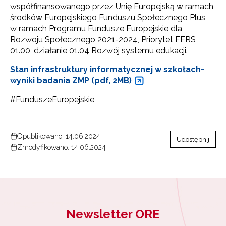
współfinansowanego przez Unię Europejską w ramach
środków Europejskiego Funduszu Społecznego Plus
w ramach Programu Fundusze Europejskie dla
Rozwoju Społecznego 2021-2024, Priorytet FERS
01.00, działanie 01.04 Rozwój systemu edukacji.
Stan infrastruktury informatycznej w szkołach-
wyniki badania ZMP (pdf, 2MB)
#FunduszeEuropejskie
Newsletter ORE
Zapisz się i bądź na bieżąco z najnowszymi
informacjami
Opublikowano: 14.06.2024
Udostępnij
o szkoleniach i programach.
Zmodyfikowano: 14.06.2024
Adres e-mail:
Wyrażam zgodę na przetwarzanie moich danych
osobowych przez ORE w celach marketingowych.
Newsletter ORE