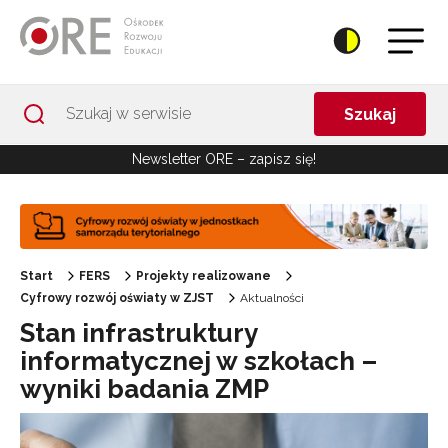
Przejdź do Nawigacji
Przejdź do stopki
Przejdź do treści artykułu
Szukaj
Newsletter ORE – zapisz się!
Start
FERS
Projekty realizowane
Cyfrowy rozwój oświaty w ZJST
Aktualności
Stan infrastruktury
informatycznej w szkołach –
wyniki badania ZMP