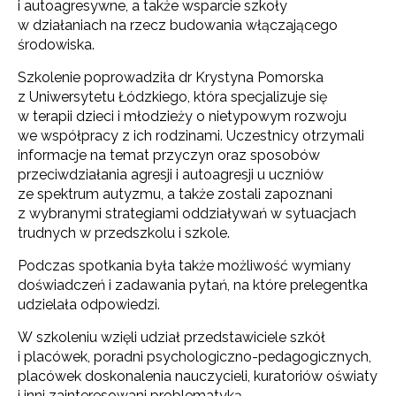
i autoagresywne, a także wsparcie szkoły
w działaniach na rzecz budowania włączającego
środowiska.
Szkolenie poprowadziła dr Krystyna Pomorska
z Uniwersytetu Łódzkiego, która specjalizuje się
w terapii dzieci i młodzieży o nietypowym rozwoju
we współpracy z ich rodzinami. Uczestnicy otrzymali
informacje na temat przyczyn oraz sposobów
przeciwdziałania agresji i autoagresji u uczniów
ze spektrum autyzmu, a także zostali zapoznani
z wybranymi strategiami oddziaływań w sytuacjach
trudnych w przedszkolu i szkole.
Podczas spotkania była także możliwość wymiany
doświadczeń i zadawania pytań, na które prelegentka
udzielała odpowiedzi.
W szkoleniu wzięli udział przedstawiciele szkół
i placówek, poradni psychologiczno-pedagogicznych,
placówek doskonalenia nauczycieli, kuratoriów oświaty
i inni zainteresowani problematyką.