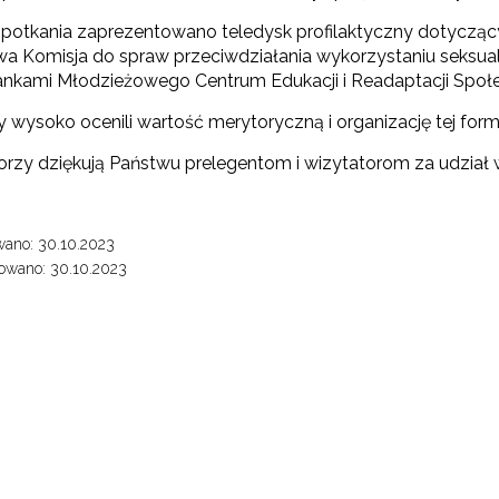
potkania zaprezentowano teledysk profilaktyczny dotyczą
a Komisja do spraw przeciwdziałania wykorzystaniu seksualn
nkami Młodzieżowego Centrum Edukacji i Readaptacji Społe
y wysoko ocenili wartość merytoryczną i organizację tej for
orzy dziękują Państwu prelegentom i wizytatorom za udział 
ano: 30.10.2023
owano: 30.10.2023
ewsletter ORE
isz się i bądź na bieżąco z najnowszymi informacjami
"Uczeń zdolny - archiwum"
zkoleniach i programach.
es e-mail:
"Bank Dobrych Praktyk"
yrażam zgodę na przetwarzanie moich danych osobowych przez ORE w
ach marketingowych.