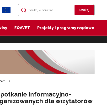
Szukaj
wisy
EQAVET
Projekty i programy rządowe
wum
spotkanie informacyjno-
rganizowanych dla wizytatorów