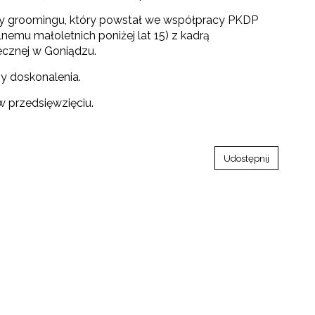
cy groomingu, który powstał we współpracy PKDP
emu małoletnich poniżej lat 15) z kadrą
cznej w Goniądzu.
my doskonalenia.
w przedsięwzięciu.
Udostępnij