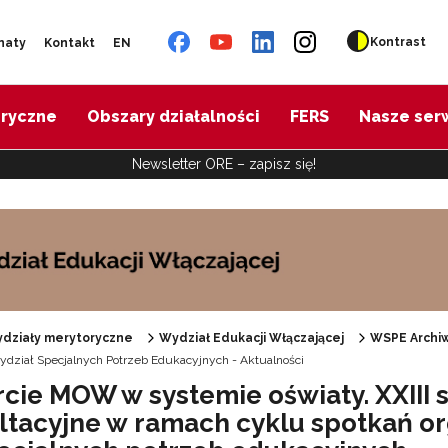
Kontrast
naty
Kontakt
EN
oryczne
Obszary działalności
FERS
Nasze ser
Newsletter ORE – zapisz się!
działy merytoryczne
Wydział Edukacji Włączającej
WSPE Archi
dział Specjalnych Potrzeb Edukacyjnych - Aktualności
Specjalne zasoby edukacyjne"
cie MOW w systemie oświaty. XXIII 
ltacyjne w ramach cyklu spotkań o