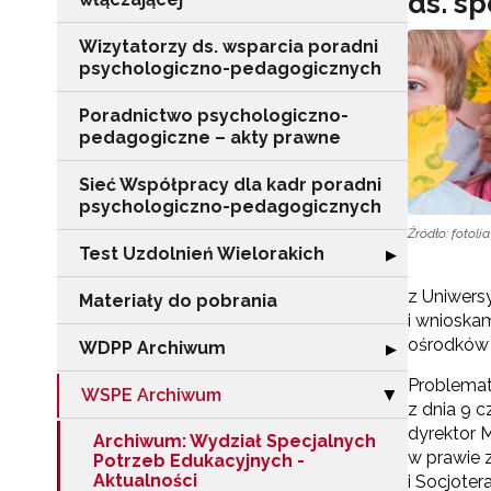
ds. s
Wizytatorzy ds. wsparcia poradni
psychologiczno-pedagogicznych
Poradnictwo psychologiczno-
pedagogiczne – akty prawne
Sieć Współpracy dla kadr poradni
psychologiczno-pedagogicznych
Źródło: fotolia
Test Uzdolnień Wielorakich
Rozwiń sekcję "
▶
z Uniwers
Materiały do pobrania
i wnioska
ośrodków
WDPP Archiwum
Rozwiń sekcję
▶
Problemat
WSPE Archiwum
Zwiń sekcję "
▶
z dnia 9 c
dyrektor 
Archiwum: Wydział Specjalnych
w prawie 
Potrzeb Edukacyjnych -
Aktualności
i Socjoter