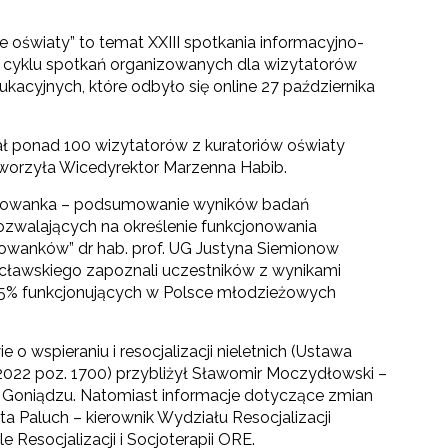
oświaty” to temat XXIII spotkania informacyjno-
 cyklu spotkań organizowanych dla wizytatorów
ukacyjnych, które odbyło się online 27 października
ł ponad 100 wizytatorów z kuratoriów oświaty
otworzyła Wicedyrektor Marzenna Habib.
ychowanka – podsumowanie wyników badań
zwalających na określenie funkcjonowania
anków” dr hab. prof. UG Justyna Siemionow
ocławskiego zapoznali uczestników z wynikami
75% funkcjonujących w Polsce młodzieżowych
wspieraniu i resocjalizacji nieletnich (Ustawa
z.U. 2022 poz. 1700) przybliżył Sławomir Moczydłowski –
 Goniądzu. Natomiast informacje dotyczące zmian
 Paluch – kierownik Wydziału Resocjalizacji
e Resocjalizacji i Socjoterapii ORE.