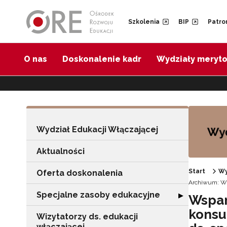
Przejdź do Nawigacji
Przejdź do stopki
Przejdź do treści artykułu
Szkolenia
BIP
Patro
O nas
Doskonalenie kadr
Wydziały meryt
Wydział Edukacji Włączającej
Aktualności
Start
Wy
Oferta doskonalenia
Archiwum: Wy
Specjalne zasoby edukacyjne
Rozwiń sekcję "
▶
Wspar
konsu
Wizytatorzy ds. edukacji
włączającej