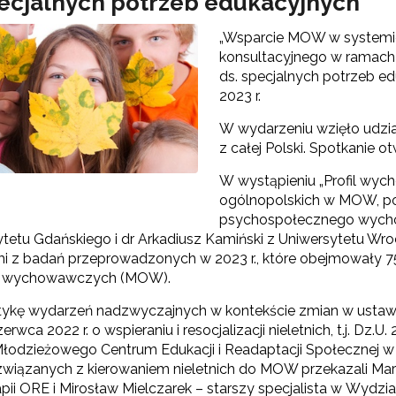
pecjalnych potrzeb edukacyjnych
„Wsparcie MOW w systemie 
konsultacyjnego w ramach
ds. specjalnych potrzeb ed
2023 r.
W wydarzeniu wzięło udzia
z całej Polski. Spotkanie 
W wystąpieniu „Profil w
ogólnopolskich w MOW, po
Test Uzdolnień Wielorakich"
psychospołecznego wychow
ytetu Gdańskiego i dr Arkadiusz Kamiński z Uniwersytetu Wr
mi z badań przeprowadzonych w 2023 r., które obejmowały 
 wychowawczych (MOW).
 "WDPP Archiwum"
ykę wydarzeń nadzwyczajnych w kontekście zmian w ustawie o 
WSPE Archiwum"
zerwca 2022 r. o wspieraniu i resocjalizacji nieletnich, t.j. D
Młodzieżowego Centrum Edukacji i Readaptacji Społecznej w
związanych z kierowaniem nieletnich do MOW przekazali Marta
apii ORE i Mirosław Mielczarek – starszy specjalista w Wydzial