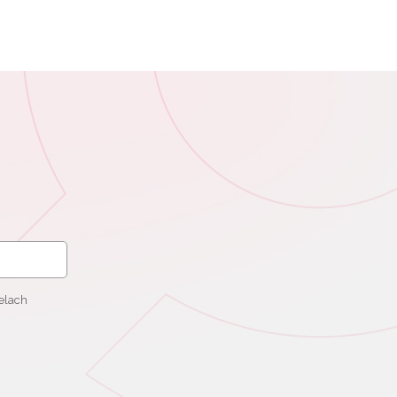
elach