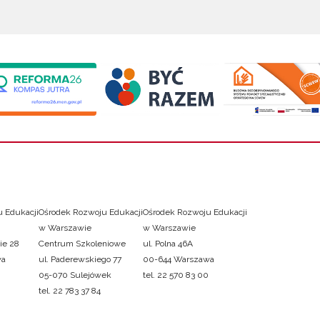
 Edukacji
Ośrodek Rozwoju Edukacji
Ośrodek Rozwoju Edukacji
w Warszawie
w Warszawie
ie 28
Centrum Szkoleniowe
ul. Polna 46A
wa
ul. Paderewskiego 77
00-644 Warszawa
05-070 Sulejówek
tel. 22 570 83 00
tel. 22 783 37 84