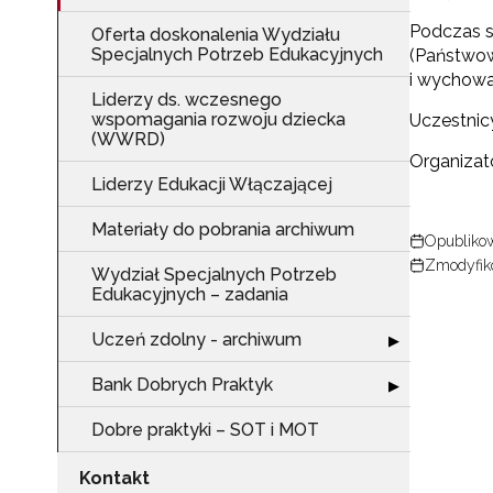
Podczas s
Oferta doskonalenia Wydziału
Specjalnych Potrzeb Edukacyjnych
(Państwow
i wychowa
Liderzy ds. wczesnego
wspomagania rozwoju dziecka
Uczestnic
(WWRD)
Organizat
Liderzy Edukacji Włączającej
Materiały do pobrania archiwum
Opublikow
Zmodyfik
Wydział Specjalnych Potrzeb
N
Edukacyjnych – zadania
Zap
Uczeń zdolny - archiwum
Rozwiń sekcję 
o s
▶
Adr
Bank Dobrych Praktyk
Rozwiń sekcję 
▶
Dobre praktyki – SOT i MOT
W
Kontakt
cel