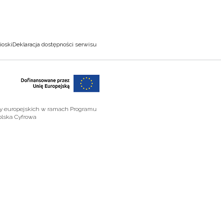
ioski
Deklaracja dostępności serwisu
zy europejskich w ramach Programu
olska Cyfrowa