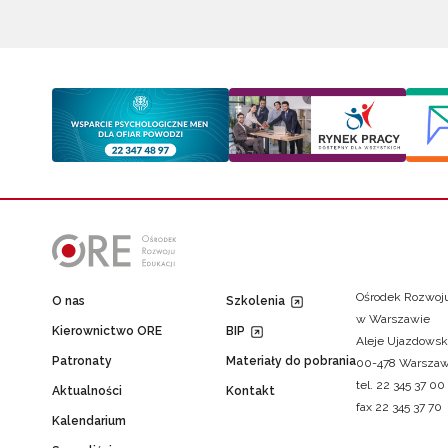
Ośrodek Rozwoju
O nas
Szkolenia
w Warszawie
Kierownictwo ORE
BIP
Aleje Ujazdowsk
Patronaty
Materiały do pobrania
00-478 Warsza
tel. 22 345 37 00
Aktualności
Kontakt
fax 22 345 37 70
Kalendarium