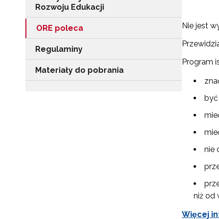
Rozwoju Edukacji
Nie jest 
ORE poleca
Przewidz
Regulaminy
Program is
Materiały do pobrania
zna
być
mie
mieć
nie
prz
prz
niż od 
Więcej i