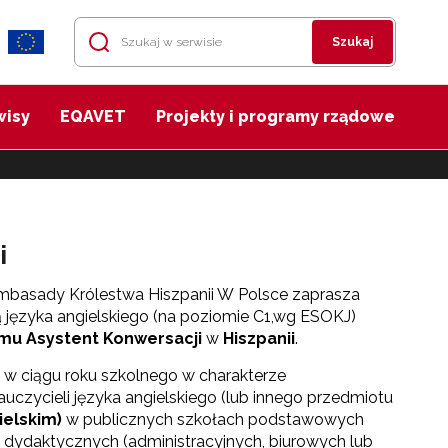
Szukaj
wisy
EQAVET
Projekty i programy rządowe
i
Ambasady Królestwa Hiszpanii W Polsce zaprasza
ą języka angielskiego (na poziomie C1,wg ESOKJ)
mu Asystent Konwersacji
w
Hiszpanii
.
w ciągu roku szkolnego w charakterze
uczycieli języka angielskiego (lub innego przedmiotu
ielskim)
w publicznych szkołach podstawowych
 dydaktycznych (administracyjnych, biurowych lub