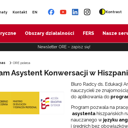
Kontrast
naty
Kontakt
EN
oryczne
Obszary działalności
FERS
Nasze ser
Newsletter ORE – zapisz się!
nas
ORE poleca
am Asystent Konwersacji w Hiszpani
Ośrodek Rozwoju Edukacji"
Biuro Radcy ds. Edukacji 
nauczycieli ze znajomości
do aplikowania do
progra
Program pozwala na pracę 
asystenta
hiszpańskich na
nauczanego w
języku ang
i średnich bez obowiązków