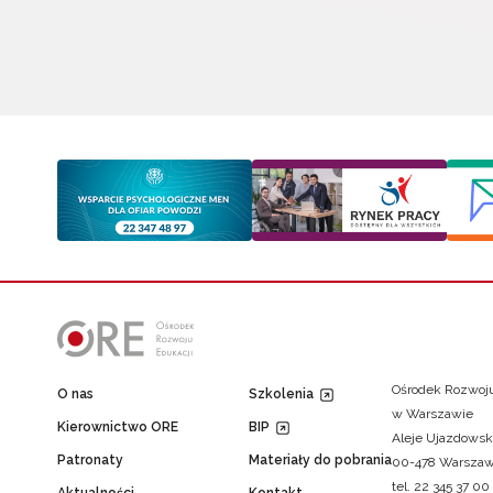
Ośrodek Rozwoju
O nas
Szkolenia
w Warszawie
Kierownictwo ORE
BIP
Aleje Ujazdowsk
Patronaty
Materiały do pobrania
00-478 Warsza
tel. 22 345 37 00
Aktualności
Kontakt