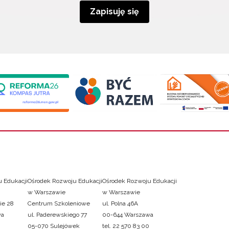
Zapisuję się
 Edukacji
Ośrodek Rozwoju Edukacji
Ośrodek Rozwoju Edukacji
w Warszawie
w Warszawie
ie 28
Centrum Szkoleniowe
ul. Polna 46A
wa
ul. Paderewskiego 77
00-644 Warszawa
05-070 Sulejówek
tel. 22 570 83 00