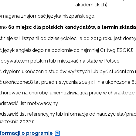
akademickich).
wymagana znajomość języka hiszpańskiego.
iano
60 miejsc dla polskich kandydatów, a termin składa
tnieje w Hiszpanii od dziesięcioleci, a od 2019 roku jest dos
ć język angielskiego na poziomie co najmniej C1 (wg ESOKJ)
 obywatelem polskim lub mieszkać na stałe w Polsce
ć dyplom ukończenia studiów wyższych lub być studentem n
 ukończone18 lat przed 1 stycznia 2023 r. i nie ukończone 60 
 chorować na chorobę, uniemożliwiającą pracę w charakterze
edstawić list motywacyjny
edstawić list referencyjny lub informację od nauczyciela/pr
września 2022 r.
nformacji o programie