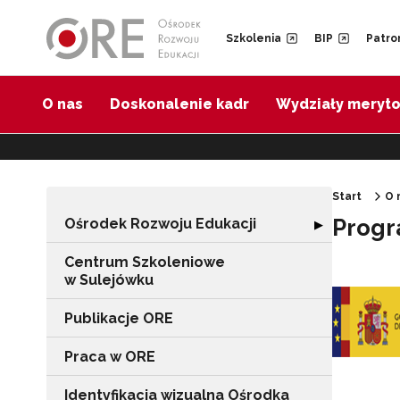
Przejdź do Nawigacji
Przejdź do stopki
Przejdź do treści artykułu
Szkolenia
BIP
Patro
O nas
Doskonalenie kadr
Wydziały meryt
Start
O 
Progr
Ośrodek Rozwoju Edukacji
Rozwiń sekcję "
▶
Centrum Szkoleniowe
w Sulejówku
Publikacje ORE
Praca w ORE
Identyfikacja wizualna Ośrodka