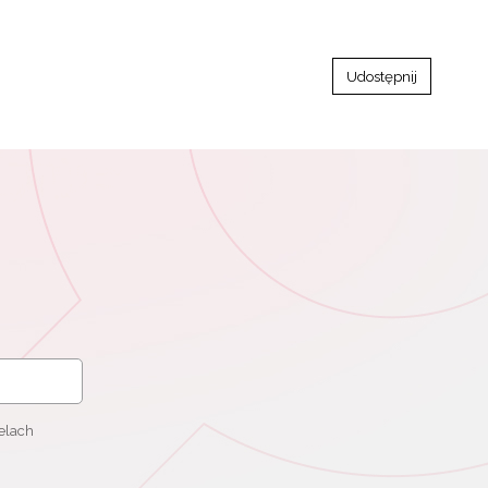
Udostępnij
elach