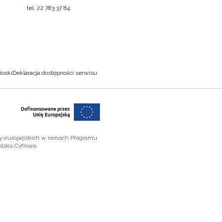
tel. 22 783 37 84
ioski
Deklaracja dostępności serwisu
zy europejskich w ramach Programu
olska Cyfrowa