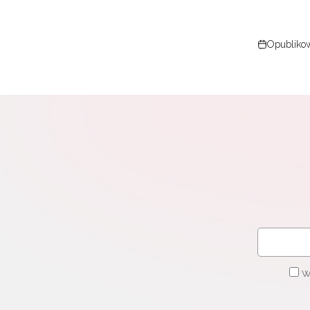
Opublikow
W