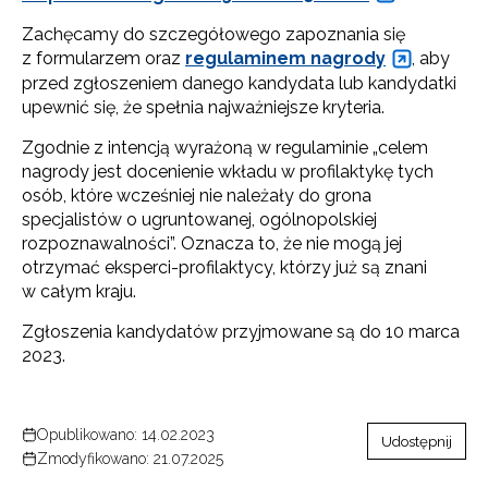
Zachęcamy do szczegółowego zapoznania się
Newsletter ORE
z formularzem oraz
regulaminem nagrody
, aby
przed zgłoszeniem danego kandydata lub kandydatki
Zapisz się i bądź na bieżąco z najnowszymi
upewnić się, że spełnia najważniejsze kryteria.
informacjami
o szkoleniach i programach.
Zgodnie z intencją wyrażoną w regulaminie „celem
Adres e-mail:
nagrody jest docenienie wkładu w profilaktykę tych
osób, które wcześniej nie należały do grona
specjalistów o ugruntowanej, ogólnopolskiej
rozpoznawalności”. Oznacza to, że nie mogą jej
Wyrażam zgodę na przetwarzanie moich danych
otrzymać eksperci-profilaktycy, którzy już są znani
osobowych przez ORE w celach marketingowych.
w całym kraju.
Zapisuję się
Zgłoszenia kandydatów przyjmowane są do 10 marca
2023.
Opublikowano: 14.02.2023
Udostępnij
Zmodyfikowano: 21.07.2025