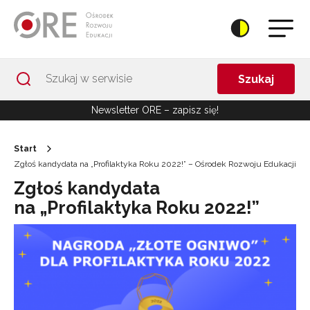
Przejdź do Nawigacji
Przejdź do stopki
Przejdź do treści artykułu
Szukaj
Newsletter ORE – zapisz się!
Start
Zgłoś kandydata na „Profilaktyka Roku 2022!” – Ośrodek Rozwoju Edukacji
Zgłoś kandydata
na „Profilaktyka Roku 2022!”