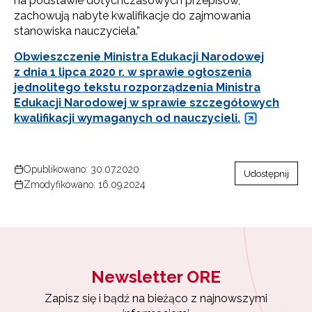
na podstawie dotychczasowych przepisów,
zachowują nabyte kwalifikacje do zajmowania
stanowiska nauczyciela.”
Obwieszczenie Ministra Edukacji Narodowej
z dnia 1 lipca 2020 r. w sprawie ogłoszenia
jednolitego tekstu rozporządzenia Ministra
Edukacji Narodowej w sprawie szczegółowych
kwalifikacji wymaganych od nauczycieli.
Newsletter ORE
Zapisz się i bądź na bieżąco z najnowszymi
Opublikowano: 30.07.2020
Udostępnij
informacjami
Zmodyfikowano: 16.09.2024
o szkoleniach i programach.
Adres e-mail:
Wyrażam zgodę na przetwarzanie moich danych
Newsletter ORE
osobowych przez ORE w celach marketingowych.
Zapisz się i bądź na bieżąco z najnowszymi
Zapisuję się