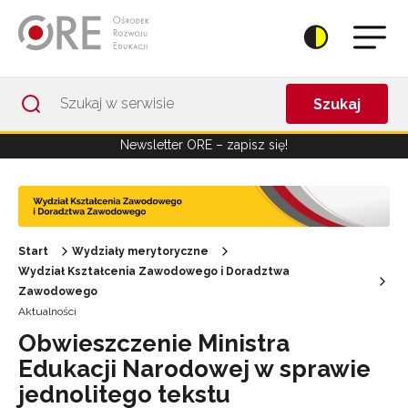
Przejdź do Nawigacji
Przejdź do stopki
Przejdź do treści artykułu
Szukaj
Newsletter ORE – zapisz się!
Start
Wydziały merytoryczne
Wydział Kształcenia Zawodowego i Doradztwa
Zawodowego
Aktualności
Obwieszczenie Ministra
Edukacji Narodowej w sprawie
jednolitego tekstu