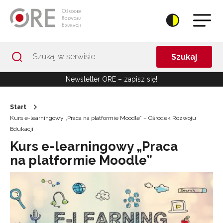
Przejdź do Nawigacji
Przejdź do stopki
Przejdź do treści artykułu
Szukaj
Newsletter ORE – zapisz się!
Start
Kurs e-learningowy „Praca na platformie Moodle” – Ośrodek Rozwoju
Edukacji
Kurs e-learningowy „Praca
na platformie Moodle”