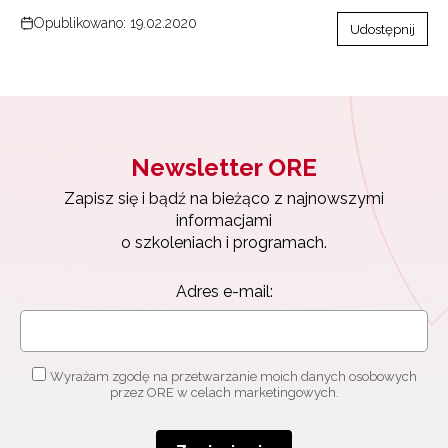
Opublikowano: 19.02.2020
Udostępnij
Newsletter ORE
Zapisz się i bądź na bieżąco z najnowszymi
informacjami
o szkoleniach i programach.
Adres e-mail:
Newsletter ORE
Zapisz się i bądź na bieżąco z najnowszymi
informacjami
Wyrażam zgodę na przetwarzanie moich danych osobowych
o szkoleniach i programach.
przez ORE w celach marketingowych.
Adres e-mail: