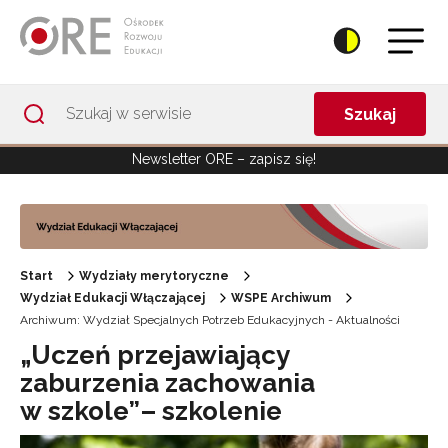
Przejdź do Nawigacji
Przejdź do stopki
Przejdź do treści artykułu
Szukaj
Newsletter ORE – zapisz się!
Start
Wydziały merytoryczne
Wydział Edukacji Włączającej
WSPE Archiwum
Archiwum: Wydział Specjalnych Potrzeb Edukacyjnych - Aktualności
„Uczeń przejawiający
zaburzenia zachowania
w szkole”– szkolenie