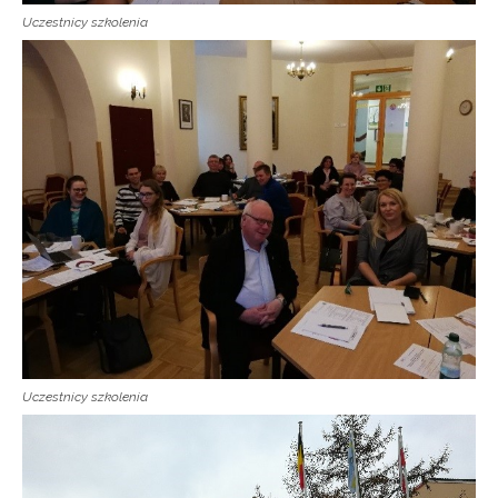
Uczestnicy szkolenia
Newsletter ORE
Zapisz się i bądź na bieżąco z najnowszymi
informacjami
o szkoleniach i programach.
Adres e-mail:
Uczestnicy szkolenia
Wyrażam zgodę na przetwarzanie moich danych
osobowych przez ORE w celach marketingowych.