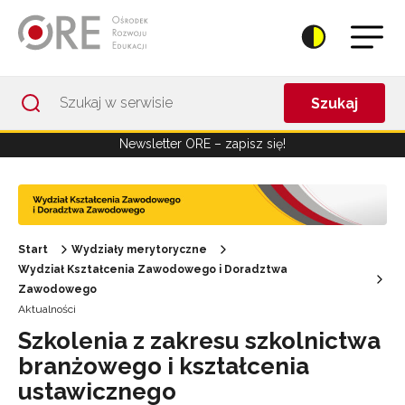
Przejdź do Nawigacji
Przejdź do stopki
Przejdź do treści artykułu
Szukaj
Newsletter ORE – zapisz się!
Start
Wydziały merytoryczne
Wydział Kształcenia Zawodowego i Doradztwa
Zawodowego
Aktualności
Szkolenia z zakresu szkolnictwa
branżowego i kształcenia
ustawicznego