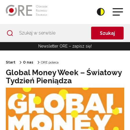
Przejdź do Nawigacji
Przejdź do stopki
Przejdź do treści artykułu
Szukaj
Newsletter ORE – zapisz się!
Start
O nas
ORE poleca
Global Money Week – Światowy
Tydzień Pieniądza