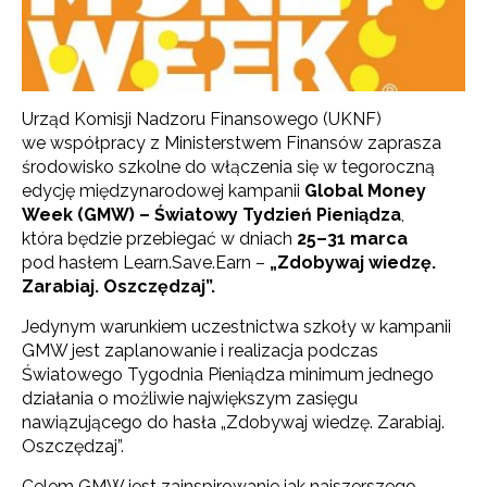
Urząd Komisji Nadzoru Finansowego (UKNF)
we współpracy z Ministerstwem Finansów zaprasza
środowisko szkolne do włączenia się w tegoroczną
edycję międzynarodowej kampanii
Global Money
Week (GMW) – Światowy Tydzień Pieniądza
,
która będzie przebiegać w dniach
25–31 marca
pod hasłem Learn.Save.Earn –
„Zdobywaj wiedzę.
Zarabiaj. Oszczędzaj”.
Jedynym warunkiem uczestnictwa szkoły w kampanii
GMW jest zaplanowanie i realizacja podczas
Światowego Tygodnia Pieniądza minimum jednego
działania o możliwie największym zasięgu
nawiązującego do hasła „Zdobywaj wiedzę. Zarabiaj.
Oszczędzaj”.
Celem GMW jest zainspirowanie jak najszerszego