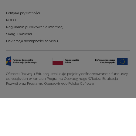
Polityka prywatności
RODO
Regulamin publikowania informacji
Skargi i wnioski
Deklaracja dostępności serwisu
Ośrodek Rozwoju Edukacji realizuje projekty dofinansowane z funduszy
europejskich w ramach Programu Operacyjnego Wiedza Edukacja
Rozwój oraz Programu Operacyjnego Polska Cyfrowa