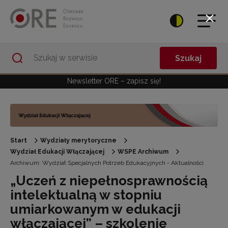
Przejdź do Nawigacji
Przejdź do stopki
Przejdź do treści artykułu
Szukaj
Newsletter ORE – zapisz się!
Start
Wydziały merytoryczne
Wydział Edukacji Włączającej
WSPE Archiwum
Archiwum: Wydział Specjalnych Potrzeb Edukacyjnych - Aktualności
„Uczeń z niepełnosprawnością
intelektualną w stopniu
umiarkowanym w edukacji
włączającej” – szkolenie