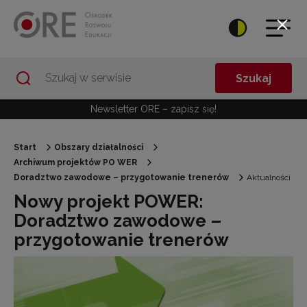
Przejdź do Nawigacji
Przejdź do stopki
Przejdź do treści artykułu
Szukaj
Newsletter ORE – zapisz się!
Start
Obszary działalności
Archiwum projektów PO WER
Doradztwo zawodowe – przygotowanie trenerów
Aktualności
Nowy projekt POWER:
Doradztwo zawodowe –
przygotowanie trenerów