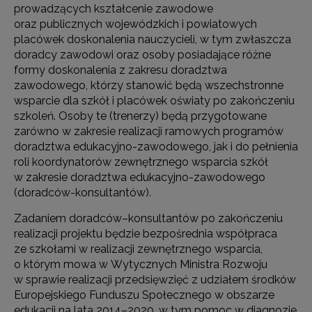
prowadzących kształcenie zawodowe
oraz publicznych wojewódzkich i powiatowych
placówek doskonalenia nauczycieli, w tym zwłaszcza
doradcy zawodowi oraz osoby posiadające różne
formy doskonalenia z zakresu doradztwa
zawodowego, którzy stanowić będą wszechstronne
wsparcie dla szkół i placówek oświaty po zakończeniu
szkoleń. Osoby te (trenerzy) będą przygotowane
zarówno w zakresie realizacji ramowych programów
doradztwa edukacyjno-zawodowego, jak i do pełnienia
roli koordynatorów zewnętrznego wsparcia szkół
w zakresie doradztwa edukacyjno-zawodowego
(doradców-konsultantów).
Zadaniem doradców–konsultantów po zakończeniu
realizacji projektu będzie bezpośrednia współpraca
ze szkołami w realizacji zewnętrznego wsparcia,
o którym mowa w Wytycznych Ministra Rozwoju
w sprawie realizacji przedsięwzięć z udziałem środków
Europejskiego Funduszu Społecznego w obszarze
edukacji na lata 2014–2020, w tym pomoc w diagnozie