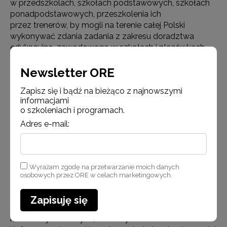
w przedszkolach, szkołach podstawowych, szkołach
ponadpodstawowych, przeszkolenia ich
przez trenerów, by mogli na terenie całej Polski
wykonywać zdania zadania z zakresu doradztwa
edukacyjno-zawodowego w szkołach i placówkach.
Wsparciem będą objęci nauczyciele, którzy do tej pory
Newsletter ORE
nie zajmowali się doradztwem edukacyjno-
zawodowym w przedszkolach, szkołach
Zapisz się i bądź na bieżąco z najnowszymi
podstawowych oraz na dalszym etapie edukacyjnym.
informacjami
o szkoleniach i programach.
Wyszkolenie 500 osób w ramach planowanego
projektu, zrealizowanie 24 szkoleń w Polsce dla grup 21
Adres e-mail:
osobowych jest celem do zrealizowania. Szkolenia
te odpowiadają potrzebom edukacyjnym podczas
wdrażania doradztwa edukacyjno-zawodowego
do szkół i placówek oświatowych.
Wyrażam zgodę na przetwarzanie moich danych
osobowych przez ORE w celach marketingowych.
Projekt przyczyni się do zwiększenia dostępu
do wysokiej jakości usług z zakresu całożyciowego
Zapisuję się
doradztwa edukacyjno-zawodowego dla dzieci,
młodzieży i dorosłych, do motywowania