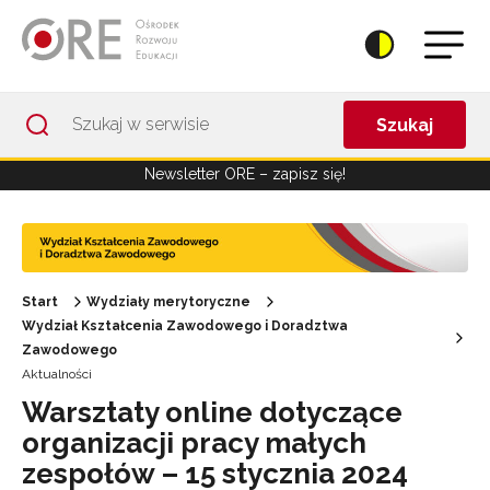
Przejdź do Nawigacji
Przejdź do stopki
Przejdź do treści artykułu
Szukaj
Newsletter ORE – zapisz się!
Start
Wydziały merytoryczne
Wydział Kształcenia Zawodowego i Doradztwa
Zawodowego
Aktualności
Warsztaty online dotyczące
organizacji pracy małych
zespołów – 15 stycznia 2024